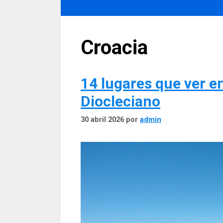
Croacia
14 lugares que ver en
Diocleciano
30 abril 2026
por
admin