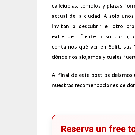
Rutas por los Lagos de
callejuelas, templos y plazas fo
¿Qué ruta elegir?
actual de la ciudad. A solo unos
Ruta A
invitan a descubrir el otro gra
Ruta B
extienden frente a su costa,
Ruta C
contamos qué ver en Split, sus 
Ruta E
dónde nos alojamos y cuales fuer
Ruta F
Al final de este post os dejamos
Ruta H
nuestras recomendaciones de dónd
Ruta K 1
Ruta K 2
Las cascadas que más llam
Dónde alojarse en los Lagos
Reserva un free to
Consejos sobre alojami