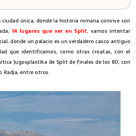
 ciudad única, donde la historia romana convive con
mnio
ada,
14 lugares que ver en Split
, vamos intentar
io
ecial, donde un palacio es un verdadero casco antiguo
udad que identificamos, como otras croatas, con el
de Split
tica Jugosplastika de Split de finales de los 80, con
 Radja, entre otros.
 Nin - Grgur Ninski
rítimo
sde el Puerto de Split