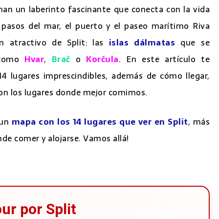
 Plitvice
rman un laberinto fascinante que conecta con la vida
 pasos del mar, el puerto y el paseo marítimo Riva
n atractivo de Split: las
islas dálmatas
que se
 como
Hvar
,
Brač
o
Korčula
. En este artículo te
14 lugares imprescindibles, además de cómo llegar,
on los lugares donde mejor comimos.
 un
mapa con los 14 lugares que ver en Split
, más
e comer y alojarse. Vamos allá!
aron nuestra atención en los Lagos de Plitvice
 de Plitvice
ur por Split
ento en los Lagos de Plitvice