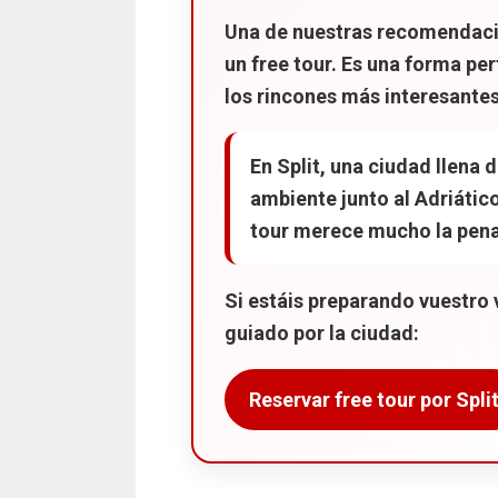
Dónde comer en los Lagos 
Una de nuestras recomendaci
Preguntas frecuentes sobr
un
free tour
. Es una forma per
Nuestro mapa de los Lagos
los rincones más interesantes
18 lugares que ver en Zadar
Cómo llegar a Zadar
En
Split
, una ciudad llena
ambiente junto al Adriátic
Mejor época para visitar Z
tour merece mucho la pena
Que ver en Zadar
La mejor puesta del So
Si estáis preparando vuestro
Saludo al Sol
guiado por la ciudad:
Órgano del Mar
Puerta de Terraferma
Reservar free tour por Spli
Puerta del Mar
Kalelarga