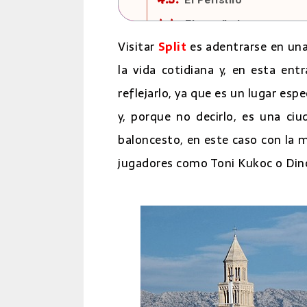
El vestíbulo
Visitar
Split
es adentrarse en una
La Catedral de San Do
la vida cotidiana y, en esta entr
Los sótanos del Palac
reflejarlo, ya que es un lugar esp
Templo de Júpiter
y, porque no decirlo, es una ci
La calle más estrecha 
baloncesto, en este caso con la mí
La Plaza del Pueblo
jugadores como Toni Kukoc o Dino
Plaza de la República
Plaza de la Fruta
Estatua de Gregorio de
La Riva - El Paseo Ma
Mirador de Marjan
Infografía - Excursiones de