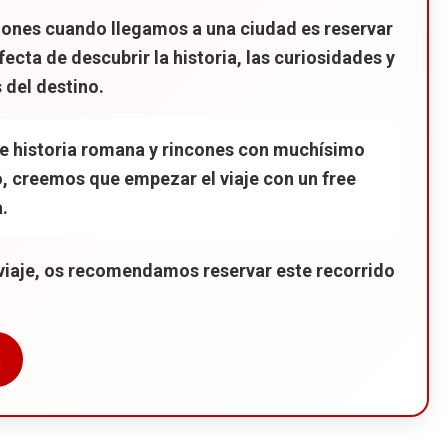
de Plitvice
ones cuando llegamos a una ciudad es reservar
e los Lagos de Plitvice
fecta de descubrir la historia, las curiosidades y
 de Plitvice
 del destino.
, la ciudad del Sol
 de historia romana y rincones con muchísimo
o, creemos que empezar el viaje con un free
adar
.
l del Adriático
 viaje, os recomendamos reservar este recorrido
t