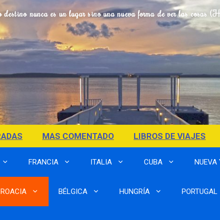
o destino nunca es un lugar sino una nueva forma de ver las cosas (
RADAS
MAS COMENTADO
LIBROS DE VIAJES
FRANCIA
ITALIA
CUBA
NUEVA
ROACIA
BÉLGICA
HUNGRÍA
PORTUGAL