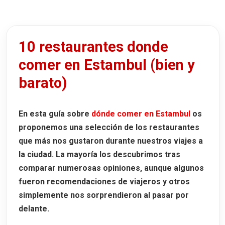
Una experiencia diferente: crucero nocturno c
Qué comer en Estambul: platos típicos, postres y c
10 restaurantes donde
comer en Estambul (bien y
Platos típicos de Estambul
barato)
Postres típicos turcos
La mejor comida callejera de Estambul
En esta guía sobre
dónde comer en Estambul
os
proponemos una selección de los restaurantes
22 lugares que ver en Estambul
que más nos gustaron durante nuestros viajes a
Santa Sofía
la ciudad. La mayoría los descubrimos tras
comparar numerosas opiniones, aunque algunos
Visitar Santa Sofía
fueron recomendaciones de viajeros y otros
Mezquita Azul
simplemente nos sorprendieron al pasar por
delante.
Cisterna Basílica