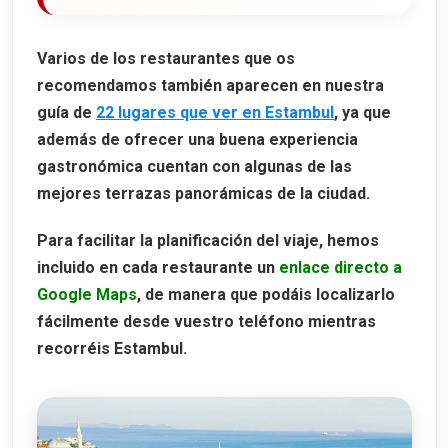
Crucero de día
Varios de los restaurantes que os
Parque Gülhane
recomendamos también aparecen en nuestra
Disfrutar de la terraza de un restaurante panorám
guía de
22 lugares que ver en Estambul
, ya que
además de ofrecer una buena experiencia
Nuestro hotel en Estambul
gastronómica cuentan con algunas de las
mejores terrazas panorámicas de la ciudad.
Para facilitar la planificación del viaje, hemos
incluido en cada restaurante un
enlace directo a
Google Maps
, de manera que podáis localizarlo
fácilmente desde vuestro teléfono mientras
recorréis Estambul.