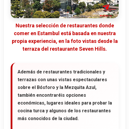
Mezquita de Suleyman
Puente de Gálata
Torre de Gálata
Nuestra selección de restaurantes donde
comer en Estambul está basada en nuestra
¿Sabías qué?
propia experiencia, en la foto vistas desde la
terraza del restaurante Seven Hills.
Barrio de Eminönü
Avenida Istiklal
Además de restaurantes tradicionales y
Plaza Taksim
terrazas con unas vistas espectaculares
Barrio de Besitkas
sobre el Bósforo y la Mezquita Azul,
también encontraréis opciones
Barrio de Uskudar (zona asiática)
económicas, lugares ideales para probar la
cocina turca y algunos de los restaurantes
Acueducto de Valens
más conocidos de la ciudad.
Crucero de noche