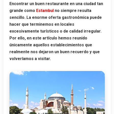
Encontrar un buen restaurante en una ciudad tan
Un consejo:
grande como
Estambul
no siempre resulta
Hipódromo de Estambul
sencillo. La enorme oferta gastronómica puede
hacer que terminemos en locales
Palacio Topkapi
excesivamente turísticos o de calidad irregular.
Un lugar especial:
Por ello, en este artículo hemos reunido
únicamente aquellos establecimientos que
Palacio de Dolmabahçe
realmente nos dejaron un buen recuerdo y que
volveríamos a visitar.
Un consejo:
La Torre del Reloj
Gran Bazar
Bazar de las especies
Mezquita de Ortaköy