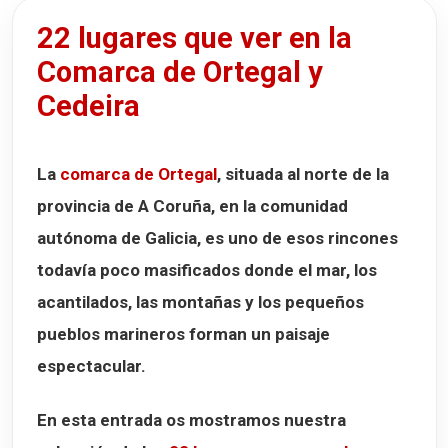
12. Faro de Punta Candieira
22 lugares que ver en la
13. Serra da Faladoira
Comarca de Ortegal y
Infografía de Toribio, el último bandolero
Cedeira
14. Valle del Río Mera
15. Fraga dos Casás
La
comarca de Ortegal
, situada al norte de la
16. Riberas del Río Sor
provincia de A Coruña, en la comunidad
17. Playa de A Magdalena
autónoma de Galicia, es uno de esos rincones
18. Playa de Morouzos
todavía poco masificados donde el mar, los
19. Playas de Loiba
acantilados, las montañas y los pequeños
20. Playa de Fornos
pueblos marineros forman un paisaje
21. Playa de Esteiro
espectacular.
Dónde alojarse en la comarca de Ortegal y Cedeira
En esta entrada os mostramos nuestra
Cedeira