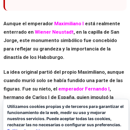
Aunque el emperador
Maximiliano I
está realmente
enterrado en
Wiener Neustadt
, en la capilla de San
Jorge, este monumento simbólico fue concebido
para reflejar su grandeza y la importancia de la
dinastía de los Habsburgo.
La idea original partió del propio Maximiliano, aunque
cuando murió solo se había fundido una parte de las
figuras. Fue su nieto, el
emperador Fernando I
,
hermano de Carlos I de España, quien impulsó la
construcción de la
Hofkirche
y del convento
Utilizamos cookies propias y de terceros para garantizar el
funcionamiento de la web, medir su uso y mejorar
franciscano anexo, hoy integrado en el
Museo de
nuestros servicios. Puede aceptar todas las cookies,
Arte Popular Tirolés
.
rechazar las no necesarias o configurar sus preferencias.