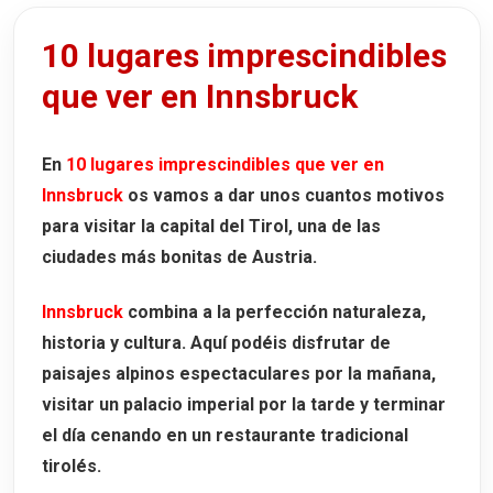
Las Cámaras de las Maravillas
Jardines, nube de cristal y zona
10 lugares imprescindibles
infantil
que ver en Innsbruck
Cómo llegar desde Innsbruck
10. El Castillo de Ambras
En
10 lugares imprescindibles que ver en
Dónde comer en Innsbruck
Innsbruck
os vamos a dar unos cuantos motivos
1. Stiftskeller
para visitar la capital del Tirol, una de las
2. Restaurante Goldener Adler
ciudades más bonitas de Austria.
Dónde alojarse en Innsbruck
Innsbruck
combina a la perfección naturaleza,
historia y cultura. Aquí podéis disfrutar de
paisajes alpinos espectaculares por la mañana,
visitar un palacio imperial por la tarde y terminar
el día cenando en un restaurante tradicional
tirolés.