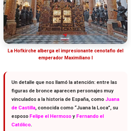
La Hofkirche alberga el impresionante cenotafio del
emperador Maximiliano I
Un detalle que nos llamó la atención:
entre las
figuras de bronce aparecen personajes muy
vinculados a la historia de España, como
Juana
de Castilla
, conocida como “Juana la Loca”, su
esposo
Felipe el Hermoso
y
Fernando el
Católico
.