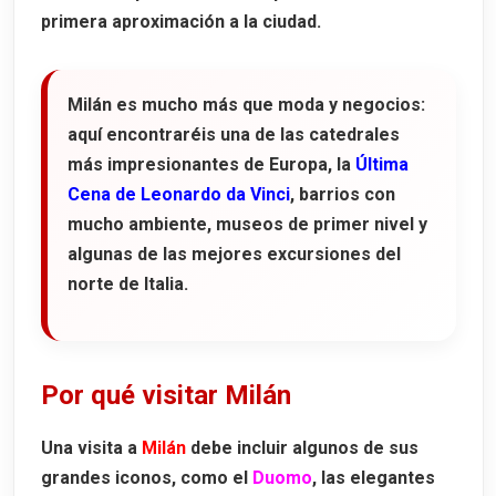
primera aproximación a la ciudad.
11. Piazza Gae Aulenti y el Milán más moderno
12. Arco della Pace
13. Teatro alla Scala
Milán es mucho más que moda y negocios:
aquí encontraréis una de las catedrales
Qué ver cerca de Milán:
más impresionantes de Europa, la
Última
Bérgamo
Cena de Leonardo da Vinci
, barrios con
Cómo llegar desde el aeropuerto a la
mucho ambiente, museos de primer nivel y
Ciudad Alta de Bérgamo
algunas de las mejores excursiones del
Qué ver en Bérgamo en medio día
norte de Italia.
Lago de Como
Cómo llegar desde Milán al Lago de Como
Por qué visitar Milán
Cómo moverse por el Lago de Como
Lugares imprescindibles que ver en el
Una visita a
Milán
debe incluir algunos de sus
Lago de Como
grandes iconos, como el
Duomo
, las elegantes
Excursión al Lago de Como, Bellagio y