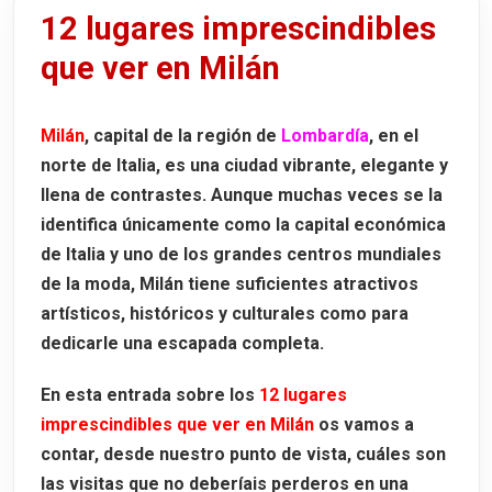
12 lugares imprescindibles
Sabes qué es la suerte milanesa
que ver en Milán
3. El Cuadrilátero de Oro de Milán
4. Castillo Sforzesco
Milán
, capital de la región de
Lombardía
, en el
5. Basílica de San Ambrosio
norte de Italia, es una ciudad vibrante, elegante y
6. Pinacotecas Ambrosiana y Brera
llena de contrastes. Aunque muchas veces se la
Pinacoteca Ambrosiana
identifica únicamente como la capital económica
de Italia y uno de los grandes centros mundiales
Pinacoteca di Brera
de la moda, Milán tiene suficientes atractivos
7. Santa Maria delle Grazie y La Última Cena de
artísticos, históricos y culturales como para
Leonardo da Vinci
dedicarle una escapada completa.
8. La Estación Central de Milán
En esta entrada sobre los
12 lugares
9. Estadio de San Siro (Giuseppe Meazza)
imprescindibles que ver en Milán
os vamos a
Tour por el Estadio de San Siro
contar, desde nuestro punto de vista, cuáles son
10. El barrio y los canales de Navigli
las visitas que no deberíais perderos en una