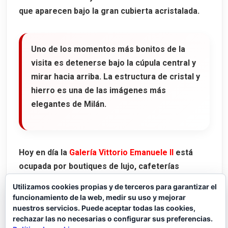
que aparecen bajo la gran cubierta acristalada.
Uno de los momentos más bonitos de la
visita es detenerse bajo la cúpula central y
mirar hacia arriba. La estructura de cristal y
hierro es una de las imágenes más
elegantes de Milán.
Hoy en día la
Galería Vittorio Emanuele II
está
ocupada por boutiques de lujo, cafeterías
históricas y restaurantes emblemáticos. Entre
Utilizamos cookies propias y de terceros para garantizar el
los locales más conocidos se encuentran el
funcionamiento de la web, medir su uso y mejorar
histórico
Ristorante Biffi
y el famoso
Camparino
nuestros servicios. Puede aceptar todas las cookies,
rechazar las no necesarias o configurar sus preferencias.
in Galleria
, vinculado a la tradición del aperitivo