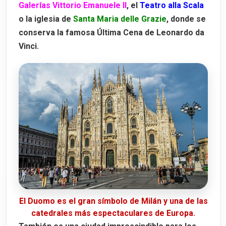
Galerías Vittorio Emanuele II
, el
Teatro alla Scala
Lugano
o la iglesia de
Santa Maria delle Grazie
, donde se
Dónde alojarse en Milán
conserva la famosa
Última Cena
de Leonardo da
Hotel Berna
Vinci.
Hotel Glam Milano
Hotel Villa Malpensa
El Duomo es el gran símbolo de Milán y una de las
catedrales más espectaculares de Europa.