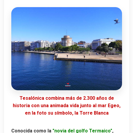
Halkidiki
3. Monte Olimpo y Dion
4. Santuario de Santa Paraskevi de Tempi
5. Playas de Perea y Agia Triada
Dónde alojarse en Tesalónica
Para finalizar...
Mapa de los 10 lugares que ver en
Tesalónica y dónde comer en Tesalónica
Tesalónica combina más de 2.300 años de
historia con una animada vida junto al mar Egeo,
en la foto su símbolo, la Torre Blanca
Conocida como la
"novia del golfo Termaico"
,