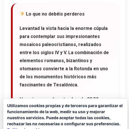
Lo que no debéis perderos
Levantad la vista hacia la enorme cúpula
para contemplar sus impresionantes
mosaicos paleocristianos
, realizados
entre los siglos IV y V. La combinación de
elementos romanos, bizantinos y
otomanos convierte a la Rotonda en uno
de los monumentos históricos más
fascinantes de Tesalónica.
Horario:
normalmente abre de
08:30 a
Utilizamos cookies propias y de terceros para garantizar el
15:30
(los martes permanece cerrada).
funcionamiento de la web, medir su uso y mejorar
nuestros servicios. Puede aceptar todas las cookies,
Entrada:
10 €
(incluida en el billete
rechazar las no necesarias o configurar sus preferencias.