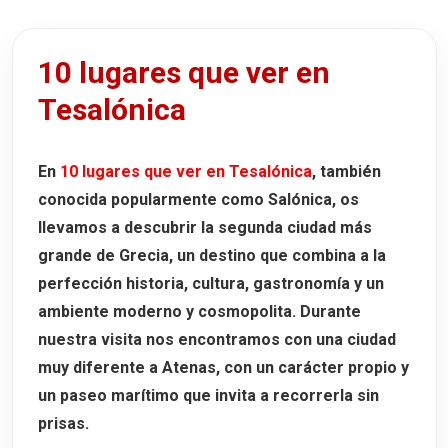
4. Iglesia de Agios Dimitrios
5. Mercado Kapani (Agora Vlali)
10 lugares que ver en
6. Iglesia de Agios Pavlos
Tesalónica
7. Ciudad Alta (Ano Poli)
8. Monasterio de Vlatadon
En
10 lugares que ver en Tesalónica
, también
9. Murallas de Tesalónica
conocida popularmente como
Salónica
, os
10. Paseo Marítimo de Tesalónica
llevamos a descubrir la segunda ciudad más
11. Plaza Aristóteles
grande de Grecia, un destino que combina a la
perfección
historia, cultura, gastronomía y un
Un rincón que nos llamó la atención:
ambiente moderno y cosmopolita
Monasterio de Santa Teodora
. Durante
nuestra visita nos encontramos con una ciudad
5 excursiones desde Tesalónica
muy diferente a Atenas, con un carácter propio y
1. Meteora
un paseo marítimo que invita a recorrerla sin
Excursión a Meteora desde Tesalónica
prisas.
2. Afitos: un rincón con encanto en