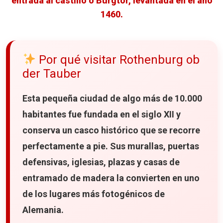
entrada al castillo o Burgtor, levantada en el año
7. Markusturm y Röderbogen
1460.
Lo mejor de la visita
¿Sabías que...?
Por qué visitar Rothenburg ob
Nuestro consejo
der Tauber
Nuestra opinión
Esta pequeña ciudad de algo más de
10.000
8. La taberna Zur Höll, la más antigua de Rothenburg
habitantes
fue fundada en el siglo XII y
Qué recomendamos probar
conserva un casco histórico que se recorre
perfectamente a pie. Sus murallas, puertas
¿Sabías que...?
defensivas, iglesias, plazas y casas de
Información práctica
entramado de madera la convierten en uno
Nuestra opinión
de los lugares más fotogénicos de
Alemania.
Dónde alojarse en Rothenburg ob der Tauber