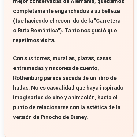
mejor conservadas de Alemania, quedamos
La leyenda del Meistertrunk
completamente enganchados a su belleza
Curiosidad
(fue haciendo el recorrido de la "Carretera
Nuestra opinión
o Ruta Romántica"). Tanto nos gustó que
3. Plönlein: la postal más famosa de Rothenburg
repetimos visita.
Una imagen de cuento
Con sus torres, murallas, plazas, casas
Lo mejor del Plönlein
entramadas y rincones de cuento,
Las dos torres del Plönlein
Rothenburg parece sacada de un libro de
hadas. No es casualidad que haya inspirado
Dato histórico
imaginarios de cine y animación, hasta el
Cuándo visitar el Plönlein
punto de relacionarse con la estética de la
Curiosidad
versión de
Pinocho
de Disney.
Nuestra opinión