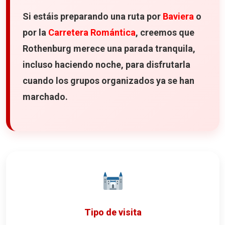
Lo que más nos gustó
Si estáis preparando una ruta por
Baviera
o
Ideal si viajáis en coche
por la
Carretera Romántica
, creemos que
Rothenburg merece una parada tranquila,
Información práctica
incluso haciendo noche, para disfrutarla
Nuestra opinión
cuando los grupos organizados ya se han
Nuestro alojamiento durante la Ruta Romántica
marchado.
Carretera Romántica
Mapa de los 8 lugares que ver en Rothenburg
Tipo de visita