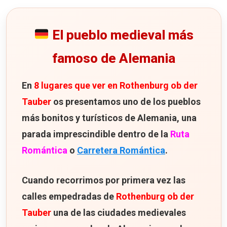
Lo mejor del paseo
Torres y puertas de la muralla
El pueblo medieval más
Dato histórico
famoso de Alemania
Wolfgangskirche y la torre Klingen
En
8 lugares que ver en Rothenburg ob der
Curiosidad
Tauber
os presentamos uno de los pueblos
Nuestra opinión
más bonitos y turísticos de Alemania, una
2. La Plaza del Ayuntamiento (Marktplatz) y su torre
parada imprescindible dentro de la
Ruta
El Ayuntamiento de Rothenburg
Romántica
o
Carretera Romántica
.
Lo mejor de la visita
Cuando recorrimos por primera vez las
Subir a la torre del Ayuntamiento
calles empedradas de
Rothenburg ob der
Información práctica 2026
Tauber
una de las ciudades medievales