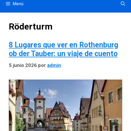
Menú
Röderturm
8 Lugares que ver en Rothenburg
ob der Tauber: un viaje de cuento
5 junio 2026
por
admin