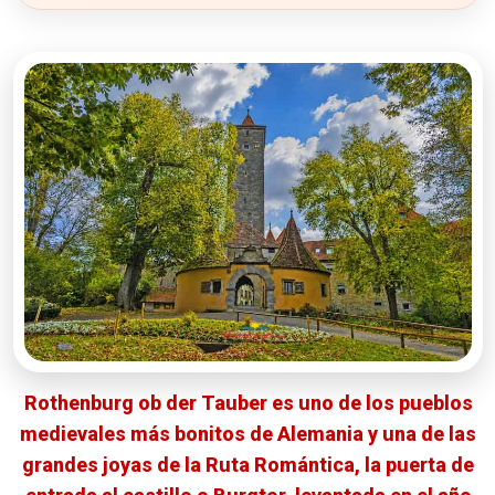
4. Iglesia de San Jacobo (St. Jakobskirche)
Información práctica
¿Sabías que...?
5. Tienda y Museo de Navidad de Käthe Wohlfahrt
Información práctica
¿Sabías que...?
Nuestra opinión
6. El Castillo de Toppler (Topplerschlösschen)
Información práctica
Rothenburg ob der Tauber es uno de los pueblos
¿Sabías que...?
medievales más bonitos de Alemania y una de las
Nuestra opinión
grandes joyas de la Ruta Romántica, la puerta de