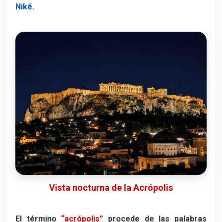
Niké
.
Vista nocturna de la Acrópolis
El término
“acrópolis”
procede de las palabras