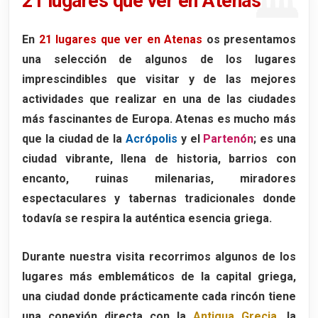
21 lugares que ver en Atenas
3. Plaza de Monastiraki
Qué hacer en Monastiraki
En
21 lugares que ver en Atenas
os presentamos
una selección de algunos de los
lugares
4. Barrio de Plaka
imprescindibles que visitar
y de las mejores
Qué ver en el barrio de Plaka
actividades que realizar en una de las ciudades
5. Plaza Syntagma
más fascinantes de Europa. Atenas es mucho más
Qué ver en la Plaza Syntagma
que la ciudad de la
Acrópolis
y el
Partenón
; es una
El Parlamento y el cambio de guardia
ciudad vibrante, llena de historia, barrios con
encanto, ruinas milenarias, miradores
Hotel Grande Bretagne
espectaculares y tabernas tradicionales donde
El ambiente de la plaza
todavía se respira la auténtica esencia griega.
6. Estadio Panathinaikó
Qué ver durante la visita
Durante nuestra visita recorrimos algunos de los
lugares más emblemáticos de la capital griega,
Historia del Estadio Panathinaikó
una ciudad donde prácticamente cada rincón tiene
Visitar el Estadio Panathinaikó en 2026
una conexión directa con la
Antigua Grecia
, la