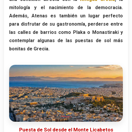
7. Calle Ermou
mitología y el nacimiento de la democracia.
Qué ver en la calle Ermou
Además, Atenas es también un lugar perfecto
para disfrutar de su gastronomía, perderse entre
Iglesia de Panagia Kapnikarea
las calles de barrios como
Plaka
o
Monastiraki
y
Compras y ambiente
contemplar algunas de las puestas de sol más
8. Jardines Nacionales y el Zappeion
bonitas de Grecia.
El Zappeion
Qué ver en esta zona de Atenas
Los Jardines Nacionales
9. Teatro de Dionisio
Por qué es tan importante el Teatro de
Dionisio
Las Grandes Dionisias
Qué se puede ver actualmente
Puesta de Sol desde el Monte Licabetos