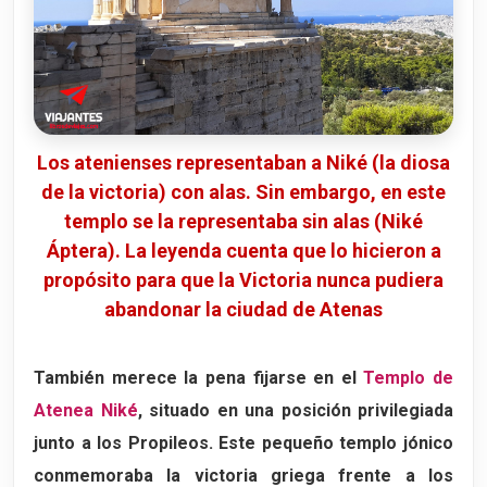
Los atenienses representaban a Niké (la diosa
de la victoria) con alas. Sin embargo, en este
templo se la representaba sin alas (Niké
Áptera). La leyenda cuenta que lo hicieron a
propósito para que la Victoria nunca pudiera
abandonar la ciudad de Atenas
También merece la pena fijarse en el
Templo de
Atenea Niké
, situado en una posición privilegiada
junto a los Propileos. Este pequeño templo jónico
conmemoraba la victoria griega frente a los