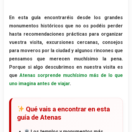
Entradas y visita en 2026
10. Odeón de Herodes Ático
En esta guía encontraréis desde los grandes
Qué hace especial al Odeón de Herodes
monumentos históricos que no os podéis perder
Ático
hasta recomendaciones prácticas para organizar
Historia del teatro
vuestra visita, excursiones cercanas, consejos
para moveros por la ciudad y algunos rincones que
pensamos que merecen muchísimo la pena.
Porque si algo descubrimos en nuestra visita es
que
Atenas sorprende muchísimo más de lo que
uno imagina antes de viajar
.
Qué vais a encontrar en esta
guía de Atenas
Los templos y monumentos más