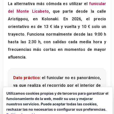
La alternativa más cómoda es utilizar el
funicular
del Monte Licabeto
, que parte desde la calle
Aristippou, en Kolonaki. En 2026, el precio
orientativo es de
13 € ida y vuelta
y
10 € solo un
trayecto
. Funciona normalmente desde las
9:00 h
hasta las 2:30 h
, con salidas cada media hora y
frecuencias más cortas en momentos de mayor
afluencia.
Dato práctico:
el funicular no es panorámico,
ya que realiza el recorrido por el interior de
un túnel. Aun así, puede ser una buena opción
Utilizamos cookies propias y de terceros para garantizar el
funcionamiento de la web, medir su uso y mejorar
si viajáis con niños, si hace mucho calor o si
nuestros servicios. Puede aceptar todas las cookies,
preferís reservar fuerzas para seguir
rechazar las no necesarias o configurar sus preferencias.