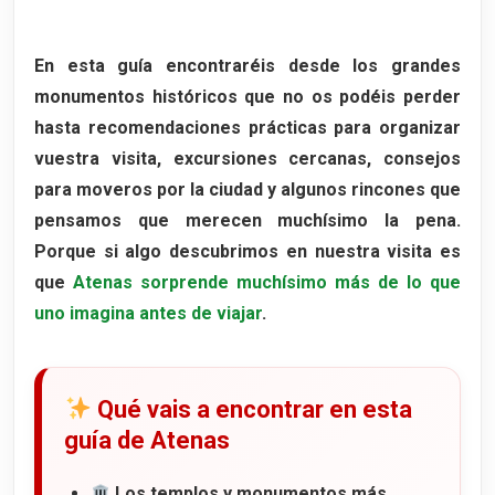
Entradas y visita en 2026
10. Odeón de Herodes Ático
En esta guía encontraréis desde los grandes
Qué hace especial al Odeón de Herodes
monumentos históricos que no os podéis perder
Ático
hasta recomendaciones prácticas para organizar
Historia del teatro
vuestra visita, excursiones cercanas, consejos
para moveros por la ciudad y algunos rincones que
pensamos que merecen muchísimo la pena.
Porque si algo descubrimos en nuestra visita es
que
Atenas sorprende muchísimo más de lo que
uno imagina antes de viajar
.
Qué vais a encontrar en esta
guía de Atenas
Los templos y monumentos más