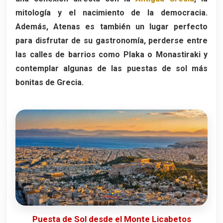
7. Calle Ermou
mitología y el nacimiento de la democracia.
Qué ver en la calle Ermou
Además, Atenas es también un lugar perfecto
para disfrutar de su gastronomía, perderse entre
Iglesia de Panagia Kapnikarea
las calles de barrios como
Plaka
o
Monastiraki
y
Compras y ambiente
contemplar algunas de las puestas de sol más
8. Jardines Nacionales y el Zappeion
bonitas de Grecia.
El Zappeion
Qué ver en esta zona de Atenas
Los Jardines Nacionales
9. Teatro de Dionisio
Por qué es tan importante el Teatro de
Dionisio
Las Grandes Dionisias
Qué se puede ver actualmente
Puesta de Sol desde el Monte Licabetos