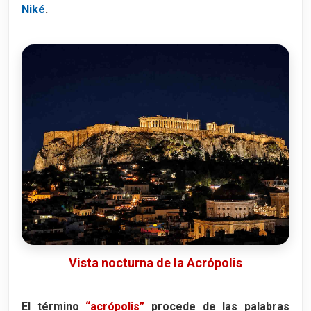
Niké
.
Vista nocturna de la Acrópolis
El término
“acrópolis”
procede de las palabras