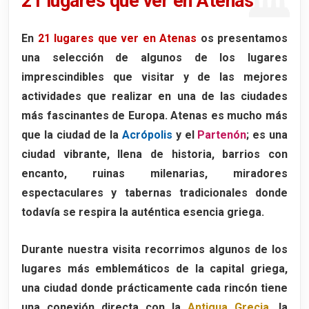
21 lugares que ver en Atenas
3. Plaza de Monastiraki
Qué hacer en Monastiraki
En
21 lugares que ver en Atenas
os presentamos
una selección de algunos de los
lugares
4. Barrio de Plaka
imprescindibles que visitar
y de las mejores
Qué ver en el barrio de Plaka
actividades que realizar en una de las ciudades
5. Plaza Syntagma
más fascinantes de Europa. Atenas es mucho más
Qué ver en la Plaza Syntagma
que la ciudad de la
Acrópolis
y el
Partenón
; es una
El Parlamento y el cambio de guardia
ciudad vibrante, llena de historia, barrios con
encanto, ruinas milenarias, miradores
Hotel Grande Bretagne
espectaculares y tabernas tradicionales donde
El ambiente de la plaza
todavía se respira la auténtica esencia griega.
6. Estadio Panathinaikó
Qué ver durante la visita
Durante nuestra visita recorrimos algunos de los
lugares más emblemáticos de la capital griega,
Historia del Estadio Panathinaikó
una ciudad donde prácticamente cada rincón tiene
Visitar el Estadio Panathinaikó en 2026
una conexión directa con la
Antigua Grecia
, la