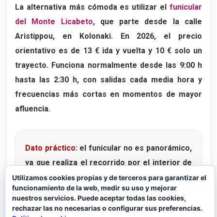
La alternativa más cómoda es utilizar el
funicular
del Monte Licabeto
, que parte desde la calle
Aristippou, en Kolonaki. En 2026, el precio
orientativo es de
13 € ida y vuelta
y
10 € solo un
trayecto
. Funciona normalmente desde las
9:00 h
hasta las 2:30 h
, con salidas cada media hora y
frecuencias más cortas en momentos de mayor
afluencia.
Dato práctico:
el funicular no es panorámico,
ya que realiza el recorrido por el interior de
un túnel. Aun así, puede ser una buena opción
Utilizamos cookies propias y de terceros para garantizar el
funcionamiento de la web, medir su uso y mejorar
si viajáis con niños, si hace mucho calor o si
nuestros servicios. Puede aceptar todas las cookies,
preferís reservar fuerzas para seguir
rechazar las no necesarias o configurar sus preferencias.