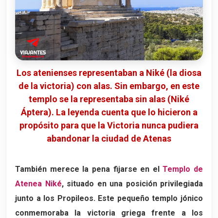
Los atenienses representaban a Niké (la diosa
de la victoria) con alas. Sin embargo, en este
templo se la representaba sin alas (Niké
Áptera). La leyenda cuenta que lo hicieron a
propósito para que la Victoria nunca pudiera
abandonar la ciudad de Atenas
También merece la pena fijarse en el
Templo de
Atenea Niké
, situado en una posición privilegiada
junto a los Propileos. Este pequeño templo jónico
conmemoraba la victoria griega frente a los