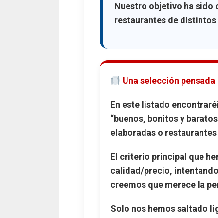
Restaurante S
Nuestro objetivo ha sido c
restaurantes de distintos
Dónde comer la mejo
Singulario, ha
Comer pizza al corte
Bocalino: pizza
Una selección pensada 
En este listado encontrar
“buenos, bonitos y barato
elaboradas o restaurantes 
El criterio principal que 
calidad/precio
, intentand
creemos que merece la pe
Solo nos hemos saltado li