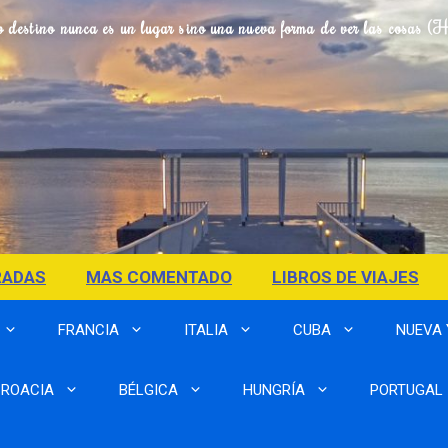
o destino nunca es un lugar sino una nueva forma de ver las cosas (
RADAS
MAS COMENTADO
LIBROS DE VIAJES
FRANCIA
ITALIA
CUBA
NUEVA
ROACIA
BÉLGICA
HUNGRÍA
PORTUGAL