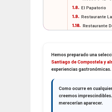
El Papatorio
Restaurante La
Restaurante D
Tropic Burguer
Restaurante C
Casa Salvador,
Hemos preparado una selecci
Santiago de Compostela y al
La Tagliatella
experiencias gastronómicas.
Fogar do Sant
Restaurantes con est
Casa Marcelo
Como ocurre en cualquier
creemos imprescindibles
Una experienc
merecerían aparecer.
A Tafona de Lu