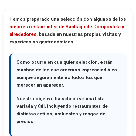
Restaurante Dezaseis
Tropic Burguer – Bertamiráns
Hemos preparado una selección con algunos de los
Restaurante Cortés – Sigüeiro
mejores restaurantes de Santiago de Compostela y
alrededores
, basada en nuestras propias visitas y
Casa Salvador, la “casa del bacalao” en Seoane
experiencias gastronómicas.
La Tagliatella
Fogar do Santiso – Teo
Como ocurre en cualquier selección, están
Restaurantes con estrella Michelín en Santiago
muchos de los que creemos imprescindibles…
aunque seguramente no todos los que
Casa Marcelo
merecerían aparecer.
Una experiencia gastronómica diferente en Santiago
Nuestro objetivo ha sido crear una lista
A Tafona de Lucía Freitas
variada y útil, incluyendo restaurantes de
Restaurante Simpar
distintos estilos, ambientes y rangos de
precios.
Dónde comer la mejor hamburguesa en Santiago de Compostela
Singulario, hamburguesas en el Ensanche de Santiago