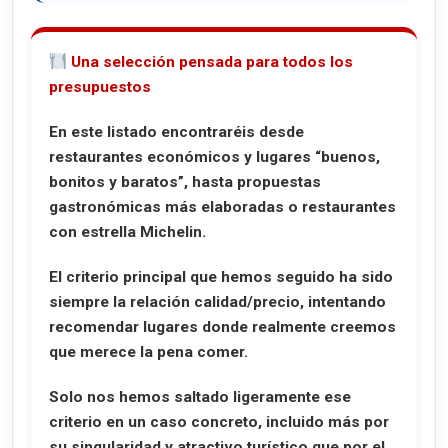
Comer pizza al corte por 1 € en Santiago de Compostela
Bocalino: pizza al corte en Santiago
Una selección pensada para todos los
presupuestos
En este listado encontraréis desde
restaurantes económicos y lugares “buenos,
bonitos y baratos”, hasta propuestas
gastronómicas más elaboradas o restaurantes
con estrella Michelin.
El criterio principal que hemos seguido ha sido
siempre la
relación calidad/precio
, intentando
recomendar lugares donde realmente creemos
que merece la pena comer.
Solo nos hemos saltado ligeramente ese
criterio en un caso concreto, incluido más por
su singularidad y atractivo turístico que por el