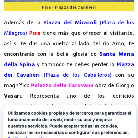
Pisa - Piazza dei Cavalieri
Además de la
Piazza dei Miracoli
(Plaza de los
Milagros)
Pisa
tiene más que ofrecer al visitante,
así si te das una vuelta al lado del río Arno, te
encontrarás con la bella iglesia de
Santa Maria
della Spina
y tampoco te debes perder la
Piazza
dei Cavalieri
(Plaza de los Caballeros)
con su
magnífico
Palazzo della Carovana
obra de Giorgio
Vasari
. Representa uno de los edificios
Utilizamos cookies propias y de terceros para garantizar el
renacentistas más importante de la ciudad.
funcionamiento de la web, medir su uso y mejorar
nuestros servicios. Puede aceptar todas las cookies,
El
Palacio del Reloj
,
ubicado justo al lado, es un
rechazar las no necesarias o configurar sus preferencias.