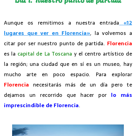
Dia 1:
F
l
o
r
e
n
c
i
a
nuestro punto de
partida
Aunque os remitimos a nuestra entrada
«12
lugares que ver en Florencia»
, la volvemos a
citar por ser nuestro punto de partida.
Florencia
es la
capital de La Toscana
y el centro artístico de
la región; una ciudad que en sí es un museo, hay
mucho arte en poco espacio. Para explorar
Florencia
necesitarás más de un día pero te
dejamos un recorrido que hacer por
lo más
imprescindible de Florencia
.