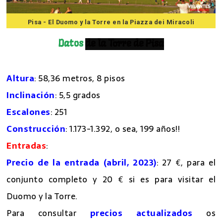
Pisa - El Duomo y la Torre en la Piazza dei Miracoli
Datos
Altura
: 58,36 metros, 8 pisos
Inclinación
: 5,5 grados
Escalones
: 251
Construcción
: 1.173-1.392, o sea, 199 años!!
Entradas
:
Precio de la entrada (abril, 2023)
: 27 €, para el
conjunto completo y 20 € si es para visitar el
Duomo y la Torre.