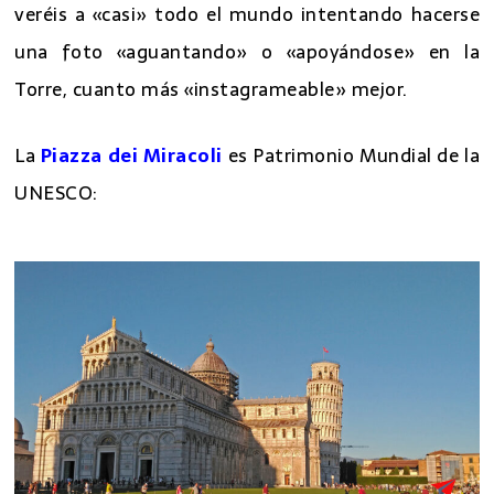
Está claro que la
reina de la plaza
es la
Torre
y así
veréis a «casi» todo el mundo intentando hacerse
una foto «aguantando» o «apoyándose» en la
Torre, cuanto más «instagrameable» mejor.
La
Piazza dei Miracoli
es Patrimonio Mundial de la
UNESCO: