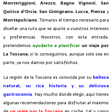
Monteriggioni
,
Arezzo
,
Bagno Vignoni
,
San
Quirico d’Orcia
,
San Gimignano
,
Lucca
,
Pienza
y
Montepulciano
. Tómaros el tiempo necesario para
diseñar una ruta que se ajuste a vuestros intereses
y preferencias. Nosotros, con esta entrada,
pretendemos
ayudarte a planificar
un viaje por
La Toscana
; si lo conseguimos, aunque solo sea en
parte, ya nos damos por satisfechos.
La región de la Toscana es conocida por su
belleza
natural, su rica historia y su deliciosa
gastronomía
. Hay mucho donde elegir, aquí tienes
algunas recomendaciones para disfrutar al máximo
de
un viaje por la Toscana
en coche, tal y como