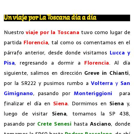
Un viaje por La Toscana día a día
Nuestro
viaje por la Toscana
tuvo como lugar de
partida
Florencia
, tal como os comentamos en el
párrafo anterior, desde donde visitamos
Lucca y
Pisa
, regresando a dormir a
Florencia
. Al día
siguiente, salimos en dirección
Greve in Chianti
,
por la SR222 y pusimos rumbo a
Volterra
y
San
Gimignano
, pasando por
Monteriggioni
para
finalizar el día en
Siena
. Dormimos en
Siena
y,
luego de visitar
Siena
, tomamos la SP 438,
pasando por
Crete Senesi
hasta
Asciano
, donde
tomamos la SP60 hasta
Podere Baccoleno
, de ahí