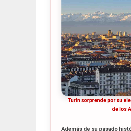
Información práctica (2
Pizzium
Información práctica (2
Poormanger
Información práctica (2
Dónde alojarse en Turín
Lo que más nos gustó del 
Mapa de los 15 lugares que v
Turín sorprende por su el
de los 
Además de su pasado histór