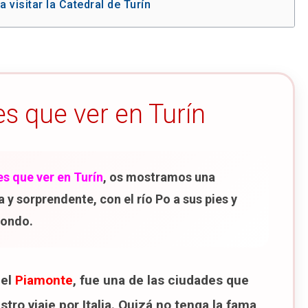
 visitar la Catedral de Turín
 Piazza San Carlo
 & Milano
es que ver en Turín
 cafés históricos de Turín
es que ver en Turín
, os mostramos una
 Capuchinos
 y sorprendente, con el río Po a sus pies y
 Monte de los Capuchinos
fondo.
móvil (MAUTO)
ra visitar el MAUTO en 2026
del
Piamonte
, fue una de las ciudades que
a visitar el Parque del Valentino
ro viaje por Italia. Quizá no tenga la fama