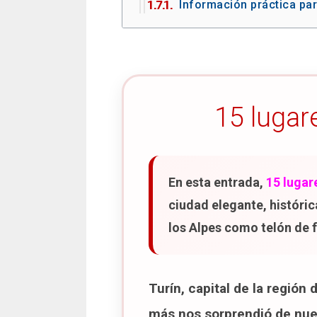
Información práctica para
6. Piazza San Carlo
Cafés históricos de Turín
Consejos para visitar la
Caffè Al Bicerin
Caffè Confetteria Baratti
Caffè Fiorio
15 lugar
Caffè Torino
Caffè Mulassano
Consejo para visitar los
En esta entrada,
15 lugar
Mirador del Monte de los
ciudad elegante, histórica
Consejo para visitar el
los Alpes como telón de 
Museo Nacional del Auto
Información práctica pa
Turín, capital de la región 
Parque del Valentino
Información práctica par
más nos sorprendió de nuest