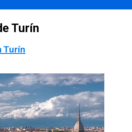
e Turín
n Turín