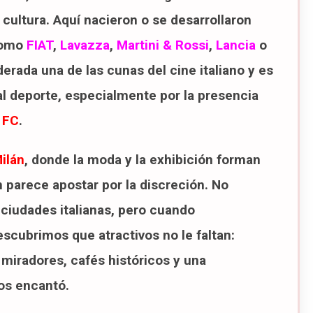
a cultura. Aquí nacieron o se desarrollaron
como
FIAT
,
Lavazza
,
Martini & Rossi
,
Lancia
o
erada una de las cunas del cine italiano y es
l deporte, especialmente por la presencia
 FC
.
ilán
, donde la moda y la exhibición forman
n parece apostar por la discreción. No
ciudades italianas, pero cuando
cubrimos que atractivos no le faltan:
 miradores, cafés históricos y una
os encantó.