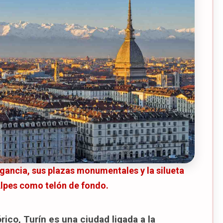
026)
026)
026)
Starhotels Majestic
er Turín
egancia, sus plazas monumentales y la silueta
Alpes como telón de fondo.
ico, Turín es una ciudad ligada a la