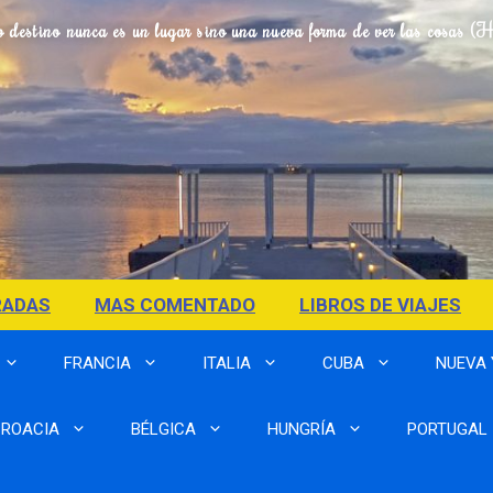
o destino nunca es un lugar sino una nueva forma de ver las cosas (
RADAS
MAS COMENTADO
LIBROS DE VIAJES
FRANCIA
ITALIA
CUBA
NUEVA
ROACIA
BÉLGICA
HUNGRÍA
PORTUGAL