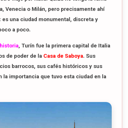
stóricas de Turín
ia, Venecia o Milán, pero precisamente ahí
e Turín
 Vía Roma
: es una ciudad monumental, discreta y
 Superga (2026)
poco a poco.
el Quadrilatero Romano
 (Porta Palazzo)
omendadas desde Turín
historia
, Turín fue la primera capital de Italia
ra visitar Porta Palazzo en 2026
os de poder de la
Casa de Saboya
. Sus
 visitar Turín
cios barrocos, sus cafés históricos y sus
ra visitar el Palacio de Carignano en 2026
 la importancia que tuvo esta ciudad en la
a
26
ra visitar la Consolata en 2026
+Piemonte Card
Piemonte Card?