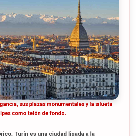
026)
026)
026)
Starhotels Majestic
er Turín
egancia, sus plazas monumentales y la silueta
Alpes como telón de fondo.
ico, Turín es una ciudad ligada a la