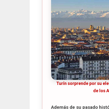
Información práctica (2
Pizzium
Información práctica (2
Poormanger
Información práctica (2
Dónde alojarse en Turín
Lo que más nos gustó del 
Mapa de los 15 lugares que v
Turín sorprende por su el
de los 
Además de su pasado histór