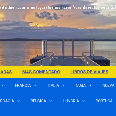
o destino nunca es un lugar sino una nueva forma de ver las cosas (
RADAS
MAS COMENTADO
LIBROS DE VIAJES
FRANCIA
ITALIA
CUBA
NUEVA
ROACIA
BÉLGICA
HUNGRÍA
PORTUGAL