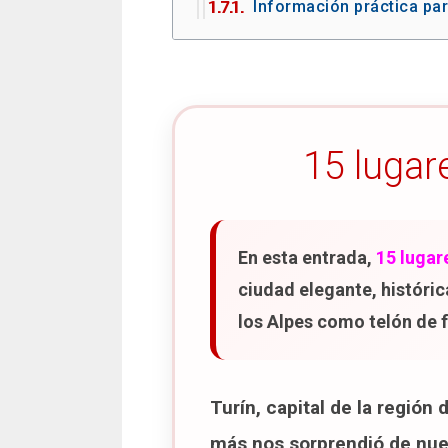
Información práctica para
6. Piazza San Carlo
Cafés históricos de Turín
Consejos para visitar la
Caffè Al Bicerin
Caffè Confetteria Baratti
Caffè Fiorio
15 lugar
Caffè Torino
Caffè Mulassano
Consejo para visitar los
En esta entrada,
15 lugar
Mirador del Monte de los
ciudad elegante, histórica
Consejo para visitar el
los Alpes como telón de 
Museo Nacional del Auto
Información práctica pa
Turín, capital de la región 
Parque del Valentino
Información práctica par
más nos sorprendió de nuest