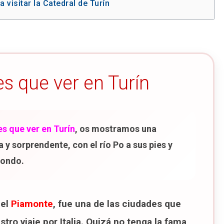
 visitar la Catedral de Turín
 Piazza San Carlo
 & Milano
es que ver en Turín
 cafés históricos de Turín
es que ver en Turín
, os mostramos una
 Capuchinos
 y sorprendente, con el río Po a sus pies y
 Monte de los Capuchinos
fondo.
móvil (MAUTO)
ra visitar el MAUTO en 2026
del
Piamonte
, fue una de las ciudades que
a visitar el Parque del Valentino
ro viaje por Italia. Quizá no tenga la fama