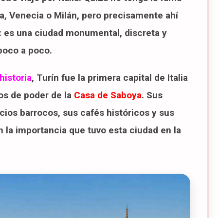
stóricas de Turín
ia, Venecia o Milán, pero precisamente ahí
e Turín
 Vía Roma
: es una ciudad monumental, discreta y
 Superga (2026)
poco a poco.
el Quadrilatero Romano
 (Porta Palazzo)
omendadas desde Turín
historia
, Turín fue la primera capital de Italia
ra visitar Porta Palazzo en 2026
os de poder de la
Casa de Saboya
. Sus
 visitar Turín
cios barrocos, sus cafés históricos y sus
ra visitar el Palacio de Carignano en 2026
 la importancia que tuvo esta ciudad en la
a
26
ra visitar la Consolata en 2026
+Piemonte Card
Piemonte Card?