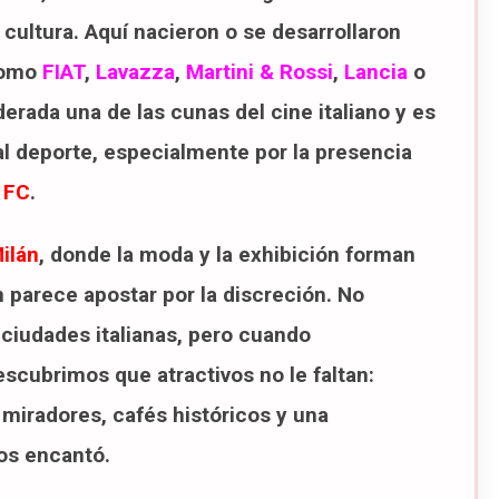
a cultura. Aquí nacieron o se desarrollaron
como
FIAT
,
Lavazza
,
Martini & Rossi
,
Lancia
o
erada una de las cunas del cine italiano y es
l deporte, especialmente por la presencia
 FC
.
ilán
, donde la moda y la exhibición forman
n parece apostar por la discreción. No
ciudades italianas, pero cuando
cubrimos que atractivos no le faltan:
 miradores, cafés históricos y una
os encantó.