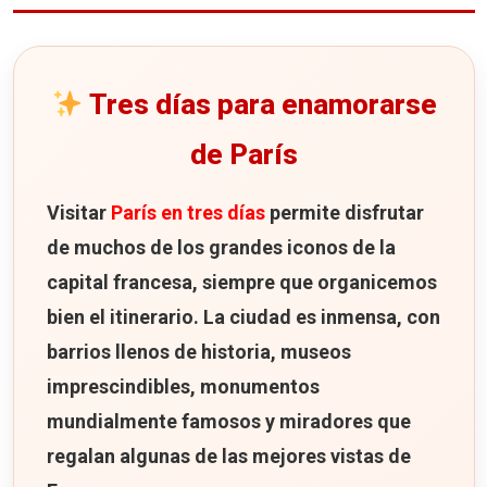
Tarde en Montmartre
3 restaurantes para 3 días en París
Bouillon Chartier: dos opciones para
Tres días para enamorarse
comer en París
Le Procope
de París
Le Train Bleu
Visitar
París en tres días
permite disfrutar
3 hoteles para 3 días en París
de muchos de los grandes iconos de la
Hotel Malte Astotel
capital francesa, siempre que organicemos
Hotel Villa Modigliani
bien el itinerario. La ciudad es inmensa, con
Hotel Choiseul Opera
barrios llenos de historia, museos
Mapa de los lugares que ver en París en 3 días
imprescindibles, monumentos
mundialmente famosos y miradores que
regalan algunas de las mejores vistas de