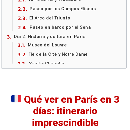
Paseo por los Campos Elíseos
El Arco del Triunfo
Paseo en barco por el Sena
Día 2. Historia y cultura en París
Museo del Louvre
Île de la Cité y Notre Dame
Sainte-Chapelle
Barrio Latino y Jardines de Luxemburgo
El Panteón
Día 3. Arte y vistas panorámicas de París
Qué ver en París en 3
Museo de Orsay
días: itinerario
Plaza Vendôme
Ópera Garnier
imprescindible
Galerías Lafayette