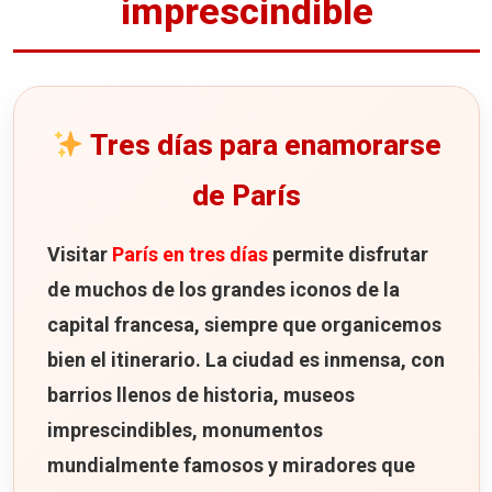
imprescindible
Galerías Lafayette
Tarde en Montmartre
3 restaurantes para 3 días en París
Bouillon Chartier: dos opciones para
Tres días para enamorarse
comer en París
Le Procope
de París
Le Train Bleu
Visitar
París en tres días
permite disfrutar
3 hoteles para 3 días en París
de muchos de los grandes iconos de la
Hotel Malte Astotel
capital francesa, siempre que organicemos
Hotel Villa Modigliani
bien el itinerario. La ciudad es inmensa, con
Hotel Choiseul Opera
barrios llenos de historia, museos
Mapa de los lugares que ver en París en 3 días
imprescindibles, monumentos
mundialmente famosos y miradores que