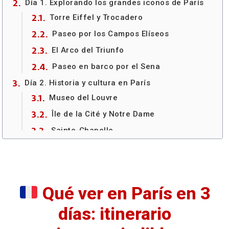
Día 1. Explorando los grandes iconos de París
Torre Eiffel y Trocadero
Paseo por los Campos Elíseos
El Arco del Triunfo
Paseo en barco por el Sena
Día 2. Historia y cultura en París
Museo del Louvre
Île de la Cité y Notre Dame
Sainte-Chapelle
Barrio Latino y Jardines de Luxemburgo
El Panteón
Día 3. Arte y vistas panorámicas de París
Qué ver en París en 3
Museo de Orsay
días: itinerario
Plaza Vendôme
Ópera Garnier