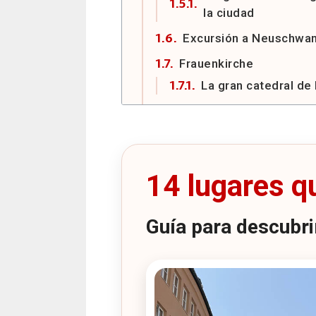
la ciudad
Excursión a Neuschwan
Frauenkirche
La gran catedral de
Palacio de Nymphenbu
La espectacular re
La Residenz
14 lugares q
El impresionante pa
Siegestor
Guía para descubrir
Feldherrnhalle
Olympiapark
El gran legado de
Deutsches Museum