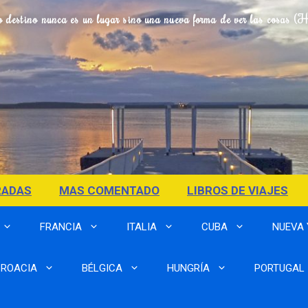
o destino nunca es un lugar sino una nueva forma de ver las cosas (
RADAS
MAS COMENTADO
LIBROS DE VIAJES
FRANCIA
ITALIA
CUBA
NUEVA
ROACIA
BÉLGICA
HUNGRÍA
PORTUGAL