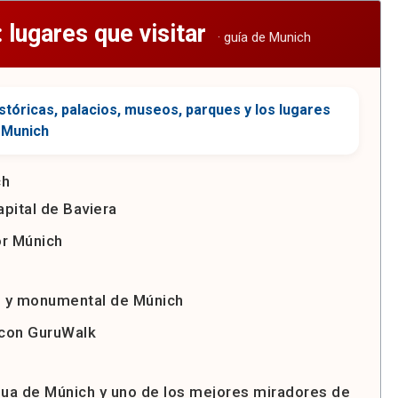
 lugares que visitar
ch
apital de Baviera
or Múnich
co y monumental de Múnich
 con GuruWalk
gua de Múnich y uno de los mejores miradores de