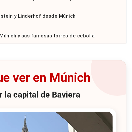
stein y Linderhof desde Múnich
 Múnich y sus famosas torres de cebolla
rg
sidencia de verano de los Wittelsbach
ue ver en Múnich
lacio de los reyes de Baviera
 la capital de Baviera
 los Juegos Olímpicos de Múnich 1972