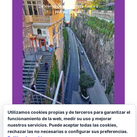
Descenso desde la Plaza Tasso a
Marina Piccola
Utilizamos cookies propias y de terceros para garantizar el
funcionamiento de la web, medir su uso y mejorar
nuestros servicios. Puede aceptar todas las cookies,
8 lugares que ver en Sorrento
rechazar las no necesarias o configurar sus preferencias.
¿Por qué es imprescindible visitarla?