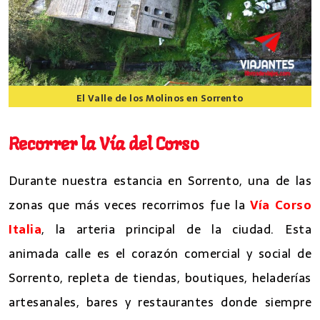
El Valle de los Molinos en Sorrento
8 lugares que ver en Sorrento
Recorrer la Vía del Corso
Durante nuestra estancia en Sorrento, una de las
zonas que más veces recorrimos fue la
Vía Corso
Italia
, la arteria principal de la ciudad. Esta
animada calle es el corazón comercial y social de
Sorrento, repleta de tiendas, boutiques, heladerías
artesanales, bares y restaurantes donde siempre