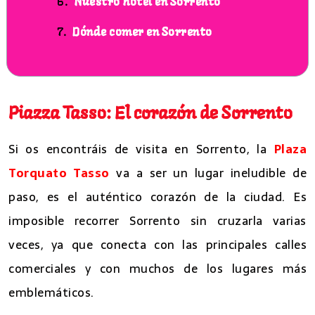
Nuestro hotel en Sorrento
Dónde comer en Sorrento
8 lugares que ver en Sorrento
Piazza Tasso: El corazón de Sorrento
Si os encontráis de visita en Sorrento, la
Plaza
Torquato Tasso
va a ser un lugar ineludible de
paso, es el auténtico corazón de la ciudad. Es
imposible recorrer Sorrento sin cruzarla varias
veces, ya que conecta con las principales calles
comerciales y con muchos de los lugares más
emblemáticos.