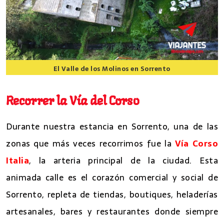
El Valle de los Molinos en Sorrento
8 lugares que ver en Sorrento
Recorrer la Vía del Corso
Durante nuestra estancia en Sorrento, una de las
zonas que más veces recorrimos fue la
Vía Corso
Italia
, la arteria principal de la ciudad. Esta
animada calle es el corazón comercial y social de
Sorrento, repleta de tiendas, boutiques, heladerías
artesanales, bares y restaurantes donde siempre