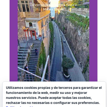
Descenso desde la Plaza Tasso a
Marina Piccola
Utilizamos cookies propias y de terceros para garantizar el
funcionamiento de la web, medir su uso y mejorar
nuestros servicios. Puede aceptar todas las cookies,
8 lugares que ver en Sorrento
rechazar las no necesarias o configurar sus preferencias.
¿Por qué es imprescindible visitarla?