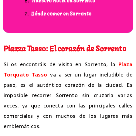
Nuestro hotel en Sorrento
Dónde comer en Sorrento
8 lugares que ver en Sorrento
Piazza Tasso: El corazón de Sorrento
Si os encontráis de visita en Sorrento, la
Plaza
Torquato Tasso
va a ser un lugar ineludible de
paso, es el auténtico corazón de la ciudad. Es
imposible recorrer Sorrento sin cruzarla varias
veces, ya que conecta con las principales calles
comerciales y con muchos de los lugares más
emblemáticos.