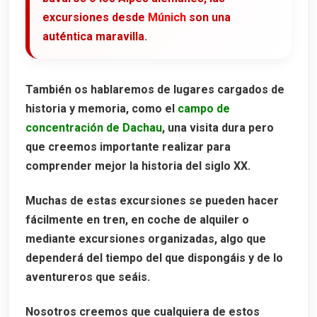
excursiones desde
Múnich
son una
5. Campo de Concentración de Dachau
auténtica maravilla.
Cómo llegar desde Múnich
La visita al memorial
También os hablaremos de lugares cargados de
Horarios y entradas
historia y memoria, como el
campo de
6. Rothenburg ob der Tauber
concentración de Dachau
, una visita dura pero
Cómo llegar desde Múnich
que creemos importante realizar para
comprender mejor la historia del siglo XX.
La muralla medieval
Plönlein, la imagen más famosa
Muchas de estas excursiones se pueden hacer
7. Salzburgo
fácilmente en
tren
, en
coche de alquiler
o
mediante
excursiones organizadas
, algo que
Qué ver en Salzburgo
dependerá del tiempo del que dispongáis y de lo
Dónde comer en Salzburgo
aventureros que seáis.
Consejos para visitar Salzburgo
Nosotros creemos que cualquiera de estos
8. Núremberg