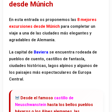
desde Múnich
Cómo llegar al Palacio de Linderhof desde Múnich
Visita al Palacio de Linderhof
En esta entrada os proponemos las
8 mejores
Entradas y horarios del Palacio de Linderhof (2026)
excursiones desde Múnich
para completar un
Excursión a Neuschwanstein y Linderhof
viaje a una de las ciudades más elegantes y
agradables de Alemania.
3. Palacio de Herrenchiemsee
Cómo llegar al Palacio de Herrenchiemsee desde Múnich
La capital de
Baviera
se encuentra rodeada de
Qué ver en Herreninsel
pueblos de cuento
,
castillos de fantasía
,
ciudades históricas
, lagos alpinos y algunos de
Entradas y horarios del Palacio de Herrenchiemsee (2026)
los paisajes más espectaculares de Europa
Excursión al Palacio de Herrenchiemsee
Central.
4. Oberammergau
Cómo llegar a Oberammergau desde Múnich
Desde el famoso
castillo de
La famosa Pasión de Oberammergau
Neuschwanstein
hasta los bellos pueblos
Alpine Coaster de Kolbensattel
bávaros o los Alpes alemanes, las