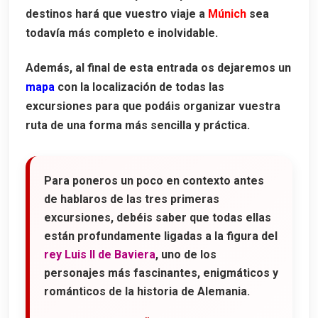
destinos hará que vuestro viaje a
Múnich
sea
Cómo llegar de Múnich a Núremberg
todavía más completo e inolvidable.
Castillo Imperial Kaiserburg
Además, al final de esta entrada os dejaremos un
La muralla medieval
mapa
con la localización de todas las
Frauenkirche y el Carillón
excursiones para que podáis organizar vuestra
La Fuente Hermosa
ruta de una forma más sencilla y práctica.
El Puente del Verdugo
Memorial de los Juicios de Núremberg
Para poneros un poco en contexto antes
de hablaros de las tres primeras
La Casa de Alberto Durero
excursiones, debéis saber que todas ellas
El Campo Zeppelin
están profundamente ligadas a la figura del
rey Luis II de Baviera
, uno de los
personajes más fascinantes, enigmáticos y
románticos de la historia de Alemania.