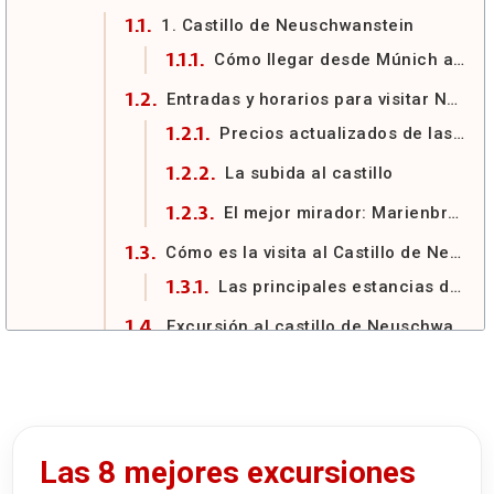
1. Castillo de Neuschwanstein
Cómo llegar desde Múnich a Neuschwanstein
Entradas y horarios para visitar Neuschwanstein en 2026
Precios actualizados de las entradas en 2026
La subida al castillo
El mejor mirador: Marienbrücke
Cómo es la visita al Castillo de Neuschwanstein
Las principales estancias del recorrido
Excursión al castillo de Neuschwanstein y Linderhof
Bayern Ticket: el billete regional perfecto para recorrer Baviera
Entradas para visitar el Castillo de Hohenschwangau
Precios actualizados de Hohenschwangau en 2026
Las 8 mejores excursiones
2. Palacio de Linderhof