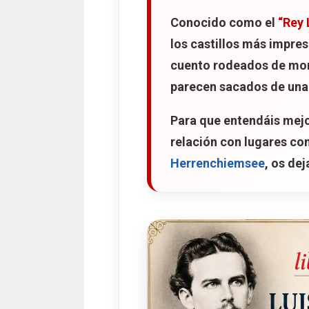
Conocido como el
El Campo Zepp
“Rey 
los castillos más impre
cuento rodeados de mont
parecen sacados de una 
Para que entendáis mejor
relación con lugares c
Herrenchiemsee
, os de