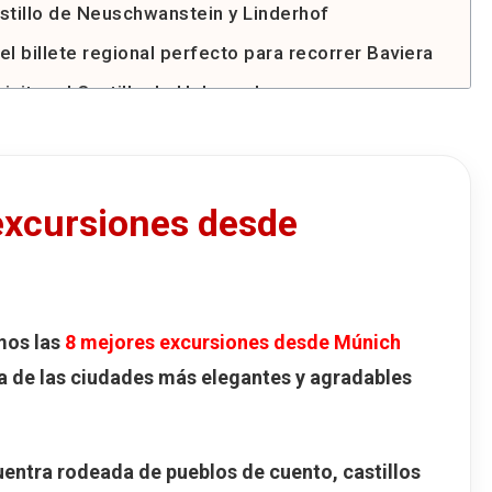
astillo de Neuschwanstein y Linderhof
el billete regional perfecto para recorrer Baviera
visitar el Castillo de Hohenschwangau
actualizados de Hohenschwangau en 2026
of
 Palacio de Linderhof desde Múnich
excursiones desde
io de Linderhof
arios del Palacio de Linderhof (2026)
euschwanstein y Linderhof
mos las
8 mejores excursiones desde Múnich
nchiemsee
na de las ciudades más elegantes y agradables
 Palacio de Herrenchiemsee desde Múnich
reninsel
arios del Palacio de Herrenchiemsee (2026)
uentra rodeada de
pueblos de cuento
,
castillos