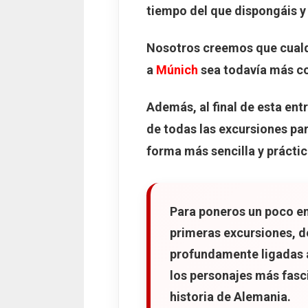
tiempo del que dispongáis y 
7. Salzburgo
Qué ver en Sal
Nosotros creemos que cualqu
Dónde comer e
a
Múnich
sea todavía más co
Consejos para 
Además, al final de esta en
8. Núremberg
de todas las excursiones pa
Cómo llegar d
forma más sencilla y práctic
Castillo Imper
La muralla med
Frauenkirche y 
Para poneros un poco en
La Fuente He
primeras excursiones, d
profundamente ligadas a
El Puente del
los personajes más fasc
Memorial de l
historia de Alemania.
La Casa de Al