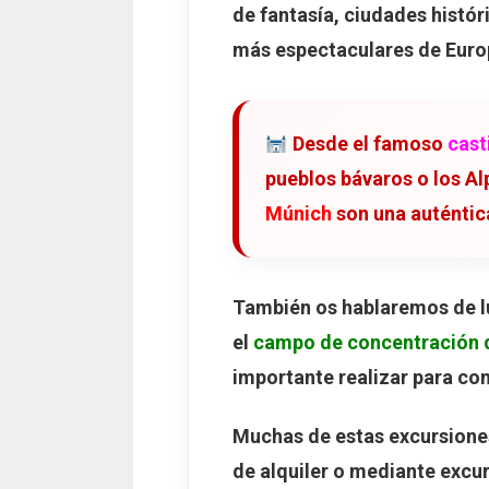
de fantasía
,
ciudades histór
Excursión al 
más espectaculares de Euro
4. Oberammergau
Cómo llegar a
La famosa Pa
Desde el famoso
cast
Alpine Coaster
pueblos bávaros o los A
5. Campo de Concent
Múnich
son una auténtica
Cómo llegar d
La visita al me
También os hablaremos de l
Horarios y ent
el
campo de concentración 
6. Rothenburg ob de
importante realizar para com
Cómo llegar d
La muralla me
Muchas de estas excursione
de alquiler
o mediante
excu
Plönlein, la 