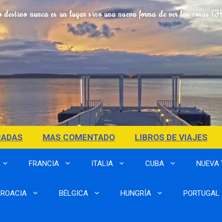
o destino nunca es un lugar sino una nueva forma de ver las cosas (
RADAS
MAS COMENTADO
LIBROS DE VIAJES
FRANCIA
ITALIA
CUBA
NUEVA
ROACIA
BÉLGICA
HUNGRÍA
PORTUGAL