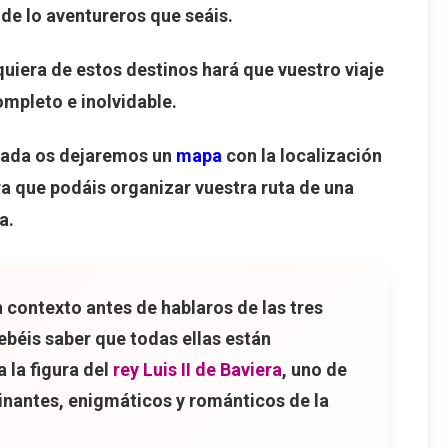
de lo aventureros que seáis.
zburgo
iera de estos destinos hará que vuestro viaje
n Salzburgo
mpleto e inolvidable.
visitar Salzburgo
trada os dejaremos un
mapa
con la localización
ra que podáis organizar vuestra ruta de una
e Múnich a Núremberg
a.
ial Kaiserburg
ieval
el Carillón
 contexto antes de hablaros de las tres
rmosa
ebéis saber que todas ellas están
 la figura del
rey Luis II de Baviera
, uno de
 Verdugo
inantes, enigmáticos y románticos de la
os Juicios de Núremberg
berto Durero