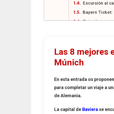
Excursión al c
Bayern Ticket: 
Entradas para 
Precios 
2. Palacio de Linderh
Cómo llegar al
Las 8 mejores 
Visita al Palac
Múnich
Entradas y hor
Excursión a N
En esta entrada os propone
3. Palacio de Herre
para completar un viaje a u
Cómo llegar al
de Alemania.
Qué ver en Her
La capital de
Baviera
Entradas y hor
se enc