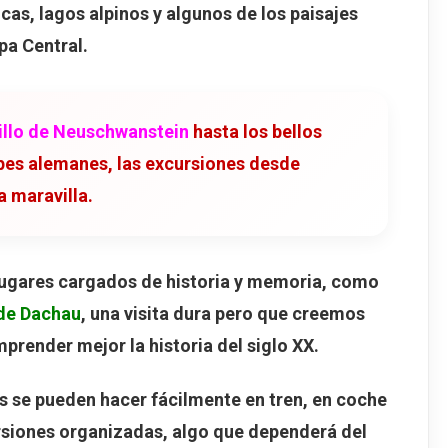
icas
, lagos alpinos y algunos de los paisajes
Palacio de Herrenchiemsee
pa Central.
 Oberammergau desde Múnich
sión de Oberammergau
illo de Neuschwanstein
hasta los bellos
 de Kolbensattel
lpes alemanes, las excursiones desde
ración de Dachau
 maravilla.
esde Múnich
morial
ugares cargados de historia y memoria, como
radas
de Dachau
, una visita dura pero que creemos
r Tauber
prender mejor la historia del siglo XX.
esde Múnich
dieval
s se pueden hacer fácilmente en
tren
, en
coche
rsiones organizadas
, algo que dependerá del
imagen más famosa