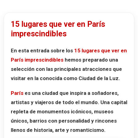
10. Sacré-Cœur, la Basílica del Sagrado Corazón
11. La Madeleine y la Place Vendôme
15 lugares que ver en París
12. Le Marais y la Plaza de los Vosgos
imprescindibles
13. El Barrio Latino y el Panteón
14. Saint-Germain-des-Prés
En esta entrada sobre los
15 lugares que ver en
París imprescindibles
hemos preparado una
15. Sainte-Chapelle y la Conciergerie
selección con las principales atracciones que
Infografía - 15 lugares que ver en París
visitar en la conocida como
Ciudad de la Luz
.
Mapa de los 15 lugares que ver en París
Video de los 15 lugares que ver en París
París
es una ciudad que inspira a soñadores,
artistas y viajeros de todo el mundo. Una capital
Panorama de los principales lugares que ver en París
repleta de monumentos icónicos, museos
únicos, barrios con personalidad y rincones
llenos de historia, arte y romanticismo.