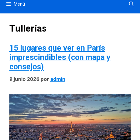
Menú
Tullerías
15 lugares que ver en París
imprescindibles (con mapa y
consejos)
9 junio 2026
por
admin