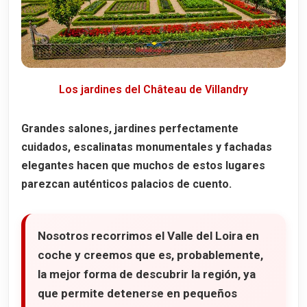
Nantes
Chinon
Nuestro hotel en el Valle del Loira
Dónde comimos en el Valle del Loira
Los jardines del Château de Villandry
Restaurantes en Tours
La Maison des Halles
Grandes salones, jardines perfectamente
cuidados, escalinatas monumentales y fachadas
La Bigouden
elegantes hacen que muchos de estos lugares
Restaurante en Villandry
parezcan auténticos palacios de cuento.
L'Étape Gourmande
Restaurante en Chinon
Nosotros recorrimos el Valle del Loira en
L'Ardoise Chinon
coche y creemos que es, probablemente,
Mapa de 11 castillos que ver en el Valle del Loira
la mejor forma de descubrir la región, ya
que permite detenerse en pequeños