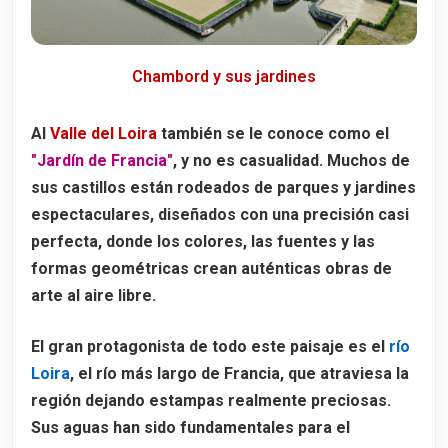
Qué ver en el interior de Cheverny
La perrera y las monterías de Cheverny
Chambord y sus jardines
Horarios y entradas al Château de Cheverny
Al
Valle del Loira
también se le conoce como el
Abadía de Fontevraud
"Jardín de Francia"
, y no es casualidad. Muchos de
La necrópolis de los Plantagenet
sus castillos están rodeados de
parques y jardines
Las tumbas de Leonor de Aquitania y Ricardo Corazón de León
espectaculares
, diseñados con una precisión casi
perfecta, donde los colores, las fuentes y las
Quién fue Leonor de Aquitania
formas geométricas crean auténticas obras de
Qué ver en la Abadía de Fontevraud
arte al aire libre.
Horarios y entradas a la Abadía de Fontevraud
El gran protagonista de todo este paisaje es el
río
Castillo de Chaumont-sur-Loire
Loira
, el río más largo de Francia, que atraviesa la
Cómo llegar al Château de Chaumont-sur-Loire
región dejando estampas realmente preciosas.
Un castillo marcado por la historia
Sus aguas han sido fundamentales para el