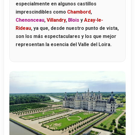
especialmente en algunos castillos
El Ala de Luis XII
imprescindibles como
Chambord
,
El Ala de Francisco I
Chenonceau
,
Villandry
,
Blois
y
Azay-le-
Rideau
, ya que, desde nuestro punto de vista,
El Ala de Gastón de Orleans
son los más espectaculares y los que mejor
Espectáculo nocturno de Blois
representan la esencia del Valle del Loira.
Castillo de Langeais
Cómo llegar al Château de Langeais
Horarios y entradas al Château de Langeais
Un poco de historia del Castillo de Langeais
La boda de Ana de Bretaña y Carlos VIII
Castillo de Cheverny
Cómo llegar al Château de Cheverny
Cheverny y Tintín
La visita al Château de Cheverny