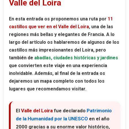
Valle del Loira
Visita nocturna y actividades especiales
Ver Chenonceau sin pagar
En esta entrada os proponemos una ruta por
11
castillos que ver en el Valle del Loira
, una de las
Castillo de Villandry
regiones más bellas y elegantes de Francia. A lo
Los jardines de Villandry
largo del artículo os hablaremos de algunos de los
Horarios y entradas al Château de Villandry
castillos más impresionantes del Loira, pero
también de
abadías, ciudades históricas y jardines
El interior del Château de Villandry
que convierten este viaje en una experiencia
Castillo de Azay-le-Rideau
inolvidable. Además, al final de la entrada os
Qué ver en el Castillo de Azay-le-Rideau
dejaremos un
mapa completo
con todos los
Los jardines y el parque de Azay-le-Rideau
lugares que recomendamos visitar.
El interior del Château de Azay-le-Rideau
Cómo llegar al Castillo de Azay-le-Rideau
El
Valle del Loira
fue declarado
Patrimonio
de la Humanidad por la UNESCO
en el año
Horarios y entradas al Château de Azay-le-Rideau
2000 gracias a su enorme valor histórico,