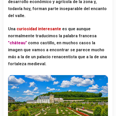
desarrollo económico y agrícola de la zona y,
El castillo actual y sus jardines
todavía hoy, forman parte inseparable del encanto
Horarios y entradas del Château de Chaumont-sur-Loire
del valle.
Visita al Château de Chaumont-sur-Loire
Una
curiosidad interesante
es que aunque
Tours: la capital del Valle del Loira
normalmente traducimos la palabra francesa
La Catedral de San Gatien
"
château
"
como
castillo
, en muchos casos la
La Basílica de San Martín
imagen que vamos a encontrar se parece mucho
Por qué alojarse en Tours
más a la de un
palacio renacentista
que a la de una
fortaleza medieval.
Otras ciudades que ver en el Valle del Loira
Orleans
Blois
Amboise
Saumur
Angers