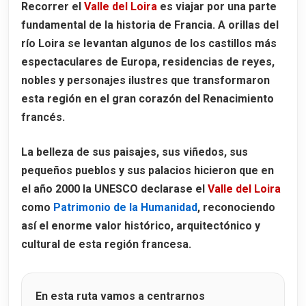
Recorrer el
Valle del Loira
es viajar por una parte
Castillo de Saumur
fundamental de la historia de Francia. A orillas del
Historia del Castillo de Saumur
río Loira se levantan algunos de los castillos más
Arquitectura del Château de Saumur
espectaculares de Europa, residencias de reyes,
El Museo del Castillo de Saumur
nobles y personajes ilustres que transformaron
esta región en el gran corazón del Renacimiento
Horarios y entradas al Château de Saumur
francés.
¿Sabías qué?
La belleza de sus paisajes, sus viñedos, sus
Castillo de Blois
pequeños pueblos y sus palacios hicieron que en
Historia del Château de Blois
el
año 2000
la UNESCO declarase el
Valle del Loira
El asesinato del Duque de Guisa
como
Patrimonio de la Humanidad
, reconociendo
Cómo llegar al Château de Blois
así el enorme valor histórico, arquitectónico y
cultural de esta región francesa.
Horarios y entradas al Château de Blois
Qué ver en el Castillo de Blois
En esta ruta vamos a centrarnos
La Sala de los Estados Generales