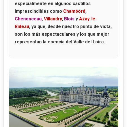
especialmente en algunos castillos
El Ala de Luis XII
imprescindibles como
Chambord
,
El Ala de Francisco I
Chenonceau
,
Villandry
,
Blois
y
Azay-le-
Rideau
, ya que, desde nuestro punto de vista,
El Ala de Gastón de Orleans
son los más espectaculares y los que mejor
Espectáculo nocturno de Blois
representan la esencia del Valle del Loira.
Castillo de Langeais
Cómo llegar al Château de Langeais
Horarios y entradas al Château de Langeais
Un poco de historia del Castillo de Langeais
La boda de Ana de Bretaña y Carlos VIII
Castillo de Cheverny
Cómo llegar al Château de Cheverny
Cheverny y Tintín
La visita al Château de Cheverny