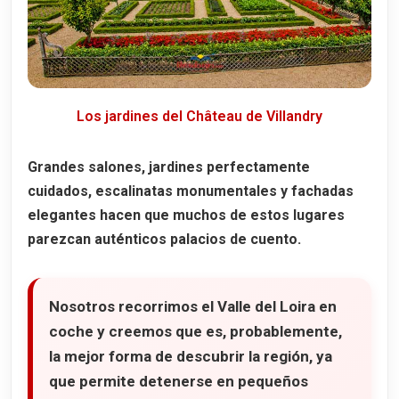
Nantes
Chinon
Nuestro hotel en el Valle del Loira
Dónde comimos en el Valle del Loira
Los jardines del Château de Villandry
Restaurantes en Tours
La Maison des Halles
Grandes salones, jardines perfectamente
cuidados, escalinatas monumentales y fachadas
La Bigouden
elegantes hacen que muchos de estos lugares
Restaurante en Villandry
parezcan auténticos palacios de cuento.
L'Étape Gourmande
Restaurante en Chinon
Nosotros recorrimos el Valle del Loira en
L'Ardoise Chinon
coche y creemos que es, probablemente,
Mapa de 11 castillos que ver en el Valle del Loira
la mejor forma de descubrir la región, ya
que permite detenerse en pequeños
7 mejores excursiones desde Paris