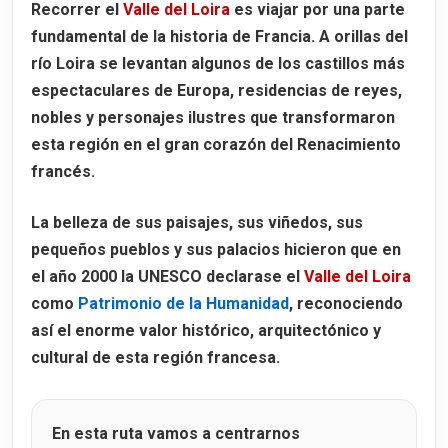
Recorrer el
Valle del Loira
es viajar por una parte
Castillo de Saumur
fundamental de la historia de Francia. A orillas del
Historia del Castillo de Saumur
río Loira se levantan algunos de los castillos más
Arquitectura del Château de Saumur
espectaculares de Europa, residencias de reyes,
El Museo del Castillo de Saumur
nobles y personajes ilustres que transformaron
esta región en el gran corazón del Renacimiento
Horarios y entradas al Château de Saumur
francés.
¿Sabías qué?
La belleza de sus paisajes, sus viñedos, sus
Castillo de Blois
pequeños pueblos y sus palacios hicieron que en
Historia del Château de Blois
el
año 2000
la UNESCO declarase el
Valle del Loira
El asesinato del Duque de Guisa
como
Patrimonio de la Humanidad
, reconociendo
Cómo llegar al Château de Blois
así el enorme valor histórico, arquitectónico y
cultural de esta región francesa.
Horarios y entradas al Château de Blois
Qué ver en el Castillo de Blois
En esta ruta vamos a centrarnos
La Sala de los Estados Generales