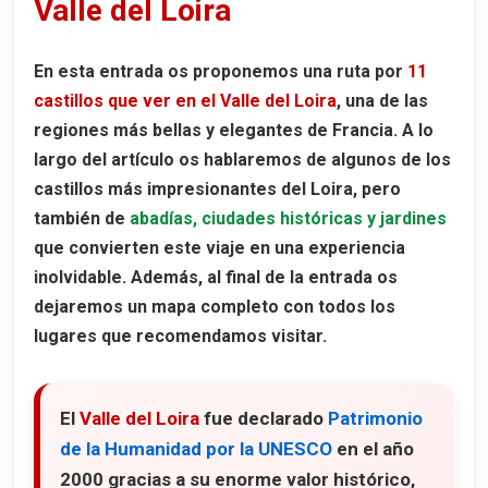
Valle del Loira
Visita nocturna y actividades especiales
Ver Chenonceau sin pagar
En esta entrada os proponemos una ruta por
11
castillos que ver en el Valle del Loira
, una de las
Castillo de Villandry
regiones más bellas y elegantes de Francia. A lo
Los jardines de Villandry
largo del artículo os hablaremos de algunos de los
Horarios y entradas al Château de Villandry
castillos más impresionantes del Loira, pero
también de
abadías, ciudades históricas y jardines
El interior del Château de Villandry
que convierten este viaje en una experiencia
Castillo de Azay-le-Rideau
inolvidable. Además, al final de la entrada os
Qué ver en el Castillo de Azay-le-Rideau
dejaremos un
mapa completo
con todos los
Los jardines y el parque de Azay-le-Rideau
lugares que recomendamos visitar.
El interior del Château de Azay-le-Rideau
Cómo llegar al Castillo de Azay-le-Rideau
El
Valle del Loira
fue declarado
Patrimonio
de la Humanidad por la UNESCO
en el año
Horarios y entradas al Château de Azay-le-Rideau
2000 gracias a su enorme valor histórico,