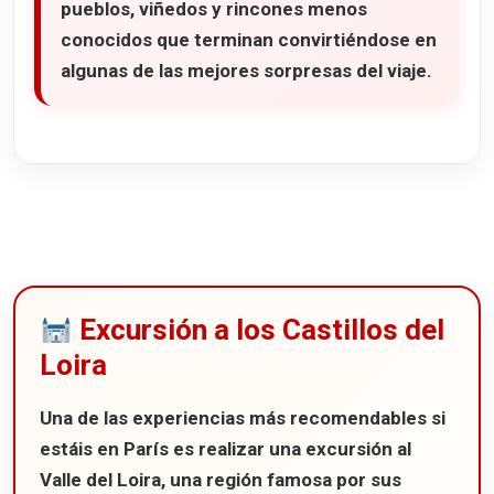
pueblos, viñedos y rincones menos
Palacio de Versalles
conocidos que terminan convirtiéndose en
Visita al Palacio
algunas de las mejores sorpresas del viaje.
Visita a los Jardines y el Trianon
Valle del Loira
Castillo de Chenonceau
Castillo de Chambord
Castillo de Villandry
11 castillos que ver en el Valle del Loira
Excursión a los Castillos del
Chantilly
Loira
Mont Saint Michel
Playas del desembarco de Normandía
Una de las experiencias más recomendables si
Comer en Bayeux
estáis en París es realizar una excursión al
Castillo de Vaux-le-Vicomte
Valle del Loira
, una región famosa por sus