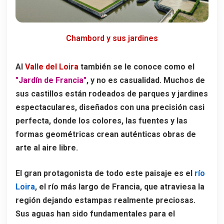
Qué ver en el interior de Cheverny
La perrera y las monterías de Cheverny
Chambord y sus jardines
Horarios y entradas al Château de Cheverny
Al
Valle del Loira
también se le conoce como el
Abadía de Fontevraud
"Jardín de Francia"
, y no es casualidad. Muchos de
La necrópolis de los Plantagenet
sus castillos están rodeados de
parques y jardines
Las tumbas de Leonor de Aquitania y Ricardo Corazón de León
espectaculares
, diseñados con una precisión casi
perfecta, donde los colores, las fuentes y las
Quién fue Leonor de Aquitania
formas geométricas crean auténticas obras de
Qué ver en la Abadía de Fontevraud
arte al aire libre.
Horarios y entradas a la Abadía de Fontevraud
El gran protagonista de todo este paisaje es el
río
Castillo de Chaumont-sur-Loire
Loira
, el río más largo de Francia, que atraviesa la
Cómo llegar al Château de Chaumont-sur-Loire
región dejando estampas realmente preciosas.
Un castillo marcado por la historia
Sus aguas han sido fundamentales para el