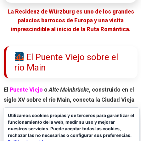
La Residenz de Würzburg es uno de los grandes
palacios barrocos de Europa y una visita
imprescindible al inicio de la Ruta Romántica.
El Puente Viejo sobre el
río Main
El
Puente Viejo
o
Alte Mainbrücke
, construido en el
siglo XV sobre el río Main, conecta la Ciudad Vieja
con la zona de la Fortaleza de Marienberg.
Utilizamos cookies propias y de terceros para garantizar el
funcionamiento de la web, medir su uso y mejorar
Por su diseño y por las estatuas que decoran
nuestros servicios. Puede aceptar todas las cookies,
rechazar las no necesarias o configurar sus preferencias.
ambos lados del puente, nos recordó mucho al