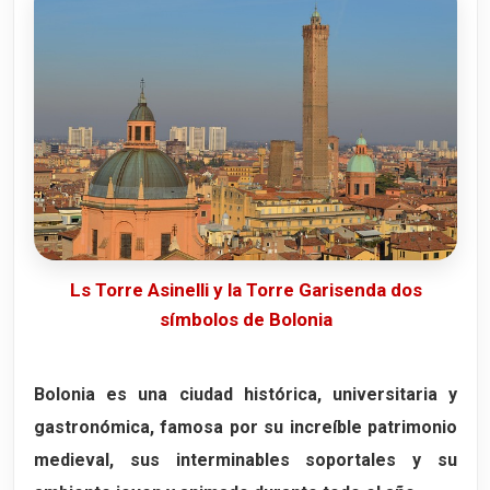
Información para subir a la Torre Asinelli
8. Universidad de Bolonia - Archigimnasio
El corazón histórico de la Universidad
Las antiguas aulas universitarias
El impresionante Teatro Anatómico
Horarios y entradas
9. Vía dell’Indipendenza
La gran avenida de Bolonia
Ls Torre Asinelli y la Torre Garisenda dos
símbolos de Bolonia
La Catedral de San Pedro
Garibaldi y la unificación de Italia
Bolonia es una ciudad histórica, universitaria y
10. Los pórticos de Bolonia
gastronómica, famosa por su increíble patrimonio
Una ciudad medieval única
medieval, sus interminables soportales y su
El famoso Pórtico de San Luca