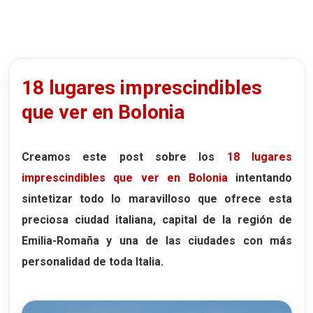
La espectacular Sala Farnese
4. El Palacio del Podestá
La famosa Galería de los Susurros
18 lugares imprescindibles
El Voltone del Podestá
que ver en Bolonia
5. La Plaza de Neptuno
La famosa Fuente de Neptuno
El secreto más famoso de Bolonia
Creamos este post sobre los
18 lugares
imprescindibles que ver en Bolonia
intentando
6. El Palacio Re Enzo
sintetizar todo lo maravilloso que ofrece esta
La prisión del Rey Enzo
preciosa ciudad italiana, capital de la región de
El origen de los Bentivoglio
Emilia-Romaña
y una de las ciudades con más
7. Las Torres de Bolonia
personalidad de toda Italia.
La Torre Asinelli y la Torre Garisenda
Las mejores vistas de Bolonia