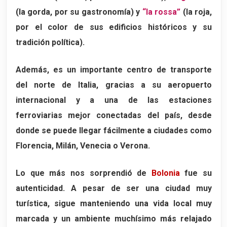
(la gorda, por su gastronomía) y
“la rossa”
(la roja,
Finestrella de Via Piella
por el color de sus edificios históricos y su
Las tres flechas
tradición política).
El “Canabis Protectio”
La meridiana cubierta más grande del mundo
Además, es un importante centro de transporte
del norte de Italia, gracias a su aeropuerto
La cabeza del demonio
internacional y a una de las estaciones
Los atributos de Neptuno
ferroviarias mejor conectadas del país, desde
La galería de los susurros
donde se puede llegar fácilmente a ciudades como
Los “bolonios”
Florencia, Milán, Venecia o Verona.
Mapa de los 18 lugares imprescindibles que ver en Bolonia
Lo que más nos sorprendió de
Bolonia
fue su
autenticidad. A pesar de ser una ciudad muy
turística, sigue manteniendo una vida local muy
marcada y un ambiente muchísimo más relajado