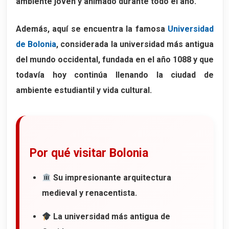
ambiente joven y animado durante todo el año.
11. La Basílica de Santo Stefano
Un complejo religioso único
Además, aquí se encuentra la famosa
Universidad
de Bolonia
, considerada la universidad más antigua
Qué ver dentro de Santo Stefano
del mundo occidental, fundada en el año
1088
y que
Un lugar lleno de historia y espiritualidad
todavía hoy continúa llenando la ciudad de
Horarios y visita
ambiente estudiantil y vida cultural.
12. La Basílica de San Luca
Una basílica monumental
El pórtico más largo del mundo
Por qué visitar Bolonia
El misterio de los 666 arcos
Cómo llegar a San Luca
Su impresionante arquitectura
13. Los mercados de Bolonia
medieval y renacentista.
Mercato delle Erbe
La universidad más antigua de
Mercato di Mezzo