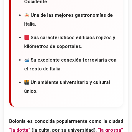
Occidente.
El corazón gastronómico de Bolonia
Una de las mejores gastronomías de
14. Il Quadrilatero
Italia.
El corazón gastronómico de Bolonia
Sus característicos edificios rojizos y
La histórica Osteria del Sole
kilómetros de soportales.
De las delicatessen al lujo
15. Las puertas de Bolonia
Su excelente conexión ferroviaria con
el resto de Italia.
Las antiguas murallas de Bolonia
Porta della Mascarella
Un ambiente universitario y cultural
16. Los parques de Bolonia
único.
Parque de la Montagnola
Giardini Margherita
El lugar favorito para hacer picnic
Bolonia es conocida popularmente como la ciudad
“la dotta”
(la culta, por su universidad),
“la grossa”
17. Secretos de Bolonia