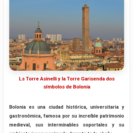
Información para subir a la Torre Asinelli
8. Universidad de Bolonia - Archigimnasio
El corazón histórico de la Universidad
Las antiguas aulas universitarias
El impresionante Teatro Anatómico
Horarios y entradas
9. Vía dell’Indipendenza
La gran avenida de Bolonia
Ls Torre Asinelli y la Torre Garisenda dos
símbolos de Bolonia
La Catedral de San Pedro
Garibaldi y la unificación de Italia
Bolonia es una ciudad histórica, universitaria y
10. Los pórticos de Bolonia
gastronómica, famosa por su increíble patrimonio
Una ciudad medieval única
medieval, sus interminables soportales y su
El famoso Pórtico de San Luca