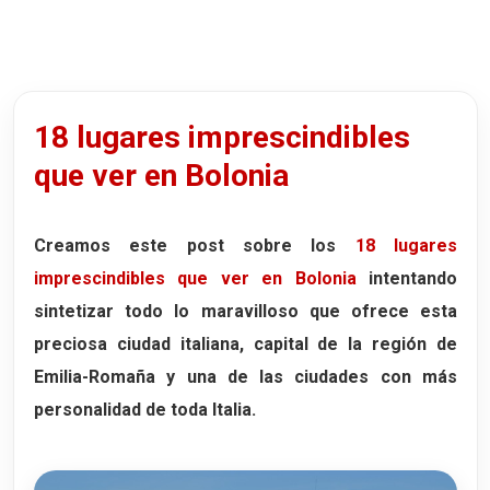
La espectacular Sala Farnese
4. El Palacio del Podestá
La famosa Galería de los Susurros
18 lugares imprescindibles
El Voltone del Podestá
que ver en Bolonia
5. La Plaza de Neptuno
La famosa Fuente de Neptuno
El secreto más famoso de Bolonia
Creamos este post sobre los
18 lugares
imprescindibles que ver en Bolonia
intentando
6. El Palacio Re Enzo
sintetizar todo lo maravilloso que ofrece esta
La prisión del Rey Enzo
preciosa ciudad italiana, capital de la región de
El origen de los Bentivoglio
Emilia-Romaña
y una de las ciudades con más
7. Las Torres de Bolonia
personalidad de toda Italia.
La Torre Asinelli y la Torre Garisenda
Las mejores vistas de Bolonia