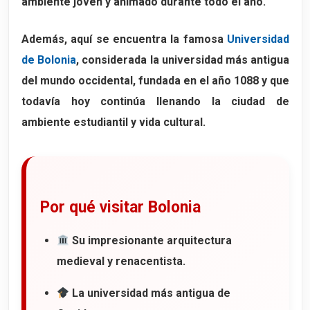
ambiente joven y animado durante todo el año.
11. La Basílica de Santo Stefano
Un complejo religioso único
Además, aquí se encuentra la famosa
Universidad
de Bolonia
, considerada la universidad más antigua
Qué ver dentro de Santo Stefano
del mundo occidental, fundada en el año
1088
y que
Un lugar lleno de historia y espiritualidad
todavía hoy continúa llenando la ciudad de
Horarios y visita
ambiente estudiantil y vida cultural.
12. La Basílica de San Luca
Una basílica monumental
El pórtico más largo del mundo
Por qué visitar Bolonia
El misterio de los 666 arcos
Cómo llegar a San Luca
Su impresionante arquitectura
13. Los mercados de Bolonia
medieval y renacentista.
Mercato delle Erbe
La universidad más antigua de
Mercato di Mezzo