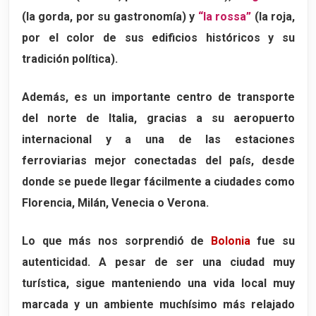
(la gorda, por su gastronomía) y
“la rossa”
(la roja,
Finestrella de Via Piella
por el color de sus edificios históricos y su
Las tres flechas
tradición política).
El “Canabis Protectio”
La meridiana cubierta más grande del mundo
Además, es un importante centro de transporte
del norte de Italia, gracias a su aeropuerto
La cabeza del demonio
internacional y a una de las estaciones
Los atributos de Neptuno
ferroviarias mejor conectadas del país, desde
La galería de los susurros
donde se puede llegar fácilmente a ciudades como
Los “bolonios”
Florencia, Milán, Venecia o Verona.
Mapa de los 18 lugares imprescindibles que ver en Bolonia
Lo que más nos sorprendió de
Bolonia
fue su
autenticidad. A pesar de ser una ciudad muy
turística, sigue manteniendo una vida local muy
marcada y un ambiente muchísimo más relajado