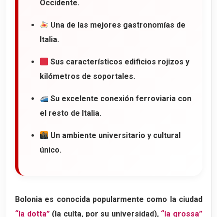
Occidente.
El corazón gastronómico de Bolonia
Una de las mejores gastronomías de
14. Il Quadrilatero
Italia.
El corazón gastronómico de Bolonia
Sus característicos edificios rojizos y
La histórica Osteria del Sole
kilómetros de soportales.
De las delicatessen al lujo
15. Las puertas de Bolonia
Su excelente conexión ferroviaria con
el resto de Italia.
Las antiguas murallas de Bolonia
Porta della Mascarella
Un ambiente universitario y cultural
16. Los parques de Bolonia
único.
Parque de la Montagnola
Giardini Margherita
El lugar favorito para hacer picnic
Bolonia es conocida popularmente como la ciudad
“la dotta”
(la culta, por su universidad),
“la grossa”
17. Secretos de Bolonia