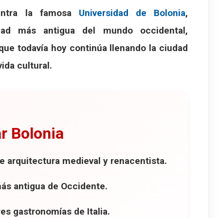
entra la famosa
Universidad de Bolonia
,
 los 666 arcos
idad más antigua del mundo occidental,
 San Luca
que todavía hoy continúa llenando la ciudad
e Bolonia
 Erbe
ida cultural.
ezzo
stronómico de Bolonia
ar Bolonia
stronómico de Bolonia
steria del Sole
 arquitectura medieval y renacentista.
essen al lujo
Bolonia
ás antigua de Occidente.
urallas de Bolonia
es gastronomías de Italia.
ascarella