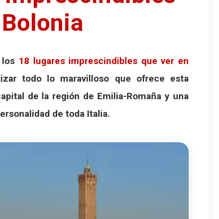
Rey Enzo
 Bolonia
s Bentivoglio
onia
li y la Torre Garisenda
 los
18 lugares imprescindibles que ver en
stas de Bolonia
izar todo lo maravilloso que ofrece esta
a subir a la Torre Asinelli
capital de la región de
Emilia-Romaña
y una
lonia - Archigimnasio
rsonalidad de toda Italia.
órico de la Universidad
ulas universitarias
nte Teatro Anatómico
radas
enza
a de Bolonia