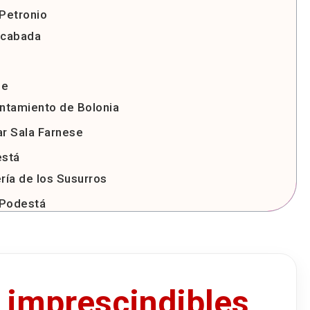
 Petronio
nacabada
le
untamiento de Bolonia
ar Sala Farnese
está
ría de los Susurros
 Podestá
no
nte de Neptuno
s famoso de Bolonia
 imprescindibles