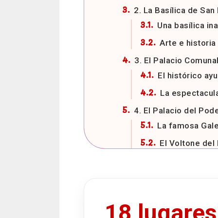
2. La Basílica de San
Una basílica i
Arte e historia
3. El Palacio Comuna
El histórico ay
La espectacul
4. El Palacio del Pod
La famosa Gale
El Voltone del
5. La Plaza de Neptu
La famosa Fue
El secreto má
18 lugares
6. El Palacio Re Enzo