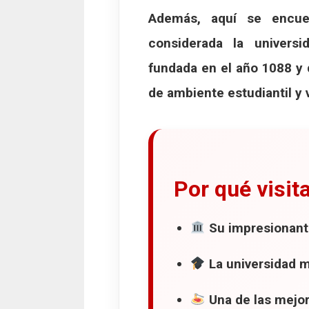
Además, aquí se encu
El misterio de
considerada la univers
Cómo llegar a
fundada en el año
1088
y 
13. Los mercados d
Mercato delle
de ambiente estudiantil y v
Mercato di M
El corazón ga
14. Il Quadrilatero
Por qué visit
El corazón ga
La histórica O
Su impresionante
De las delicat
15. Las puertas de 
La universidad m
Las antiguas m
Una de las mejor
Porta della M