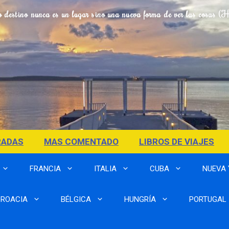
o destino nunca es un lugar sino una nueva forma de ver las cosas (
RADAS
MAS COMENTADO
LIBROS DE VIAJES
FRANCIA
ITALIA
CUBA
NUEVA
ROACIA
BÉLGICA
HUNGRÍA
PORTUGAL