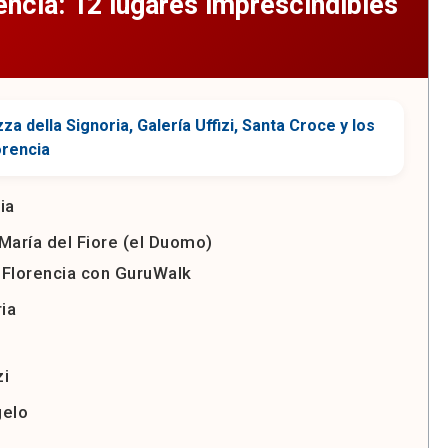
encia: 12 lugares imprescindibles
ia
María del Fiore (el Duomo)
 Florencia con GuruWalk
ria
zi
gelo