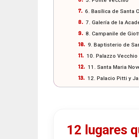
5. Ponte Vecchio
6. Basílica de Santa 
7. Galería de la Aca
8. Campanile de Giot
9. Baptisterio de Sa
10. Palazzo Vecchio
11. Santa Maria Nov
12. Palacio Pitti y J
La leyenda del Porce
Cómo llegar a Flore
Aeropuerto de
Llegar a Flore
12 lugares q
Llegar a Flor