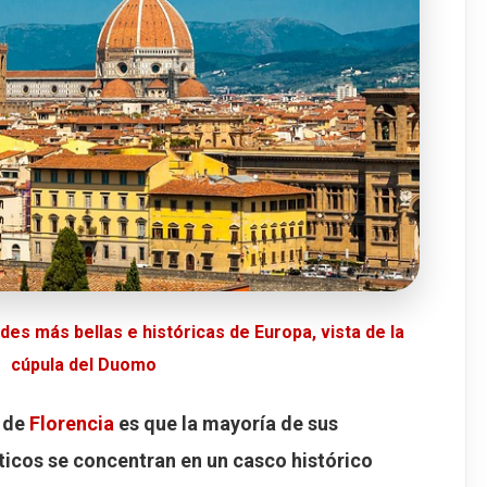
des más bellas e históricas de Europa, vista de la
cúpula del Duomo
s de
Florencia
es que la mayoría de sus
icos se concentran en un casco histórico