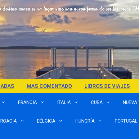
o destino nunca es un lugar sino una nueva forma de ver las cosas (
RADAS
MAS COMENTADO
LIBROS DE VIAJES
FRANCIA
ITALIA
CUBA
NUEVA
ROACIA
BÉLGICA
HUNGRÍA
PORTUGAL