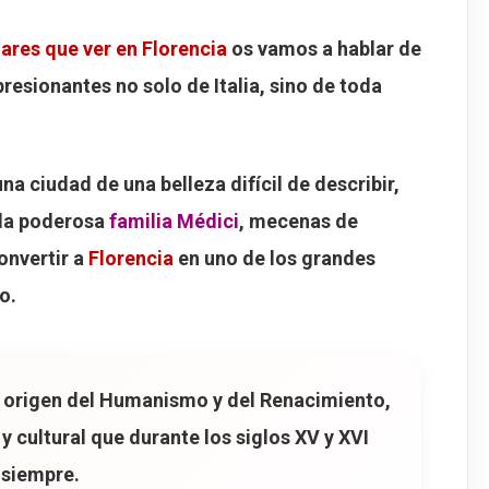
rencia
gares que ver en Florencia
os vamos a hablar de
afi
resionantes no solo de Italia, sino de toda
orence
rencia
na ciudad de una belleza difícil de describir,
uscani
 la poderosa
familia Médici
, mecenas de
a
onvertir a
Florencia
en uno de los grandes
Spirito
o.
res que ver en Florencia
de origen del Humanismo y del Renacimiento
,
y cultural que durante los siglos XV y XVI
 siempre.