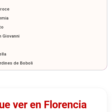
Croce
demia
to
n Giovanni
ella
ardines de Boboli
llino
ncia
 Florencia
ncia en tren
ue ver en Florencia
encia en coche