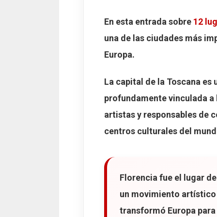
Dónde dormir en Flo
En esta entrada sobre
12 lu
Hotel degli Or
una de las ciudades más imp
Hotel Rapallo
Europa.
Hotel Alba Fl
Dónde comer en Flo
La capital de la Toscana es u
Ristorante I'T
profundamente vinculada a
Trattoria ZaZ
artistas y responsables de c
Osteria Santo 
centros culturales del mund
Mapa de los 12 luga
Florencia fue el lugar 
un movimiento artístico 
transformó Europa para