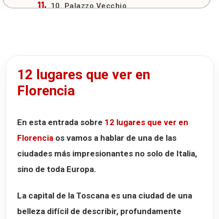
10. Palazzo Vecchio
11. Santa Maria Novella
12. Palacio Pitti y Jardines de Boboli
La leyenda del Porcellino
12 lugares que ver en
Cómo llegar a Florencia
Florencia
Aeropuerto de Florencia
Llegar a Florencia en tren
En esta entrada sobre
12 lugares que ver en
Llegar a Florencia en coche
Florencia
os vamos a hablar de una de las
Dónde dormir en Florencia
ciudades más impresionantes no solo de Italia,
Hotel degli Orafi
sino de toda Europa.
Hotel Rapallo
Hotel Alba Florence
La capital de la Toscana es una ciudad de una
belleza difícil de describir, profundamente
Dónde comer en Florencia