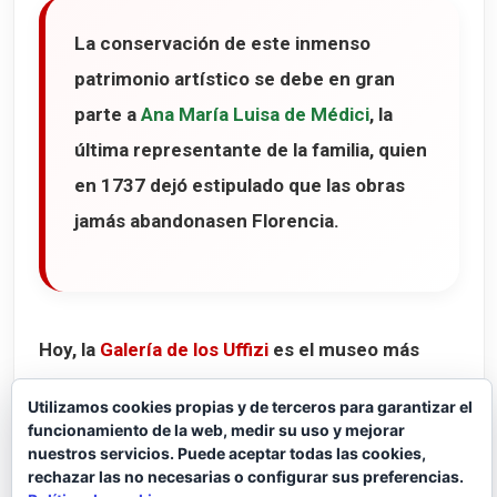
La conservación de este inmenso
patrimonio artístico se debe en gran
parte a
Ana María Luisa de Médici
, la
última representante de la familia, quien
en 1737 dejó estipulado que las obras
jamás abandonasen Florencia.
Hoy, la
Galería de los Uffizi
es el museo más
visitado de Italia y recorrer sus salas es hacer
Utilizamos cookies propias y de terceros para garantizar el
un auténtico viaje por la historia del arte
funcionamiento de la web, medir su uso y mejorar
nuestros servicios. Puede aceptar todas las cookies,
occidental.
rechazar las no necesarias o configurar sus preferencias.