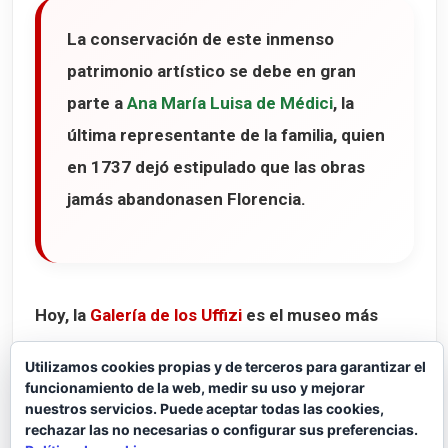
La conservación de este inmenso
patrimonio artístico se debe en gran
parte a
Ana María Luisa de Médici
, la
última representante de la familia, quien
en 1737 dejó estipulado que las obras
jamás abandonasen Florencia.
Hoy, la
Galería de los Uffizi
es el museo más
visitado de Italia y recorrer sus salas es hacer
Utilizamos cookies propias y de terceros para garantizar el
un auténtico viaje por la historia del arte
funcionamiento de la web, medir su uso y mejorar
nuestros servicios. Puede aceptar todas las cookies,
occidental.
rechazar las no necesarias o configurar sus preferencias.