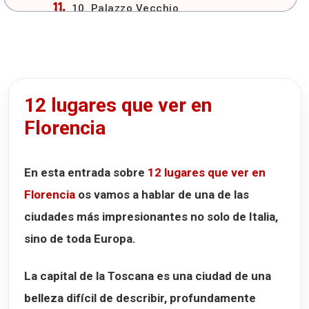
10. Palazzo Vecchio
11. Santa Maria Novella
12. Palacio Pitti y Jardines de Boboli
La leyenda del Porcellino
12 lugares que ver en
Cómo llegar a Florencia
Florencia
Aeropuerto de Florencia
Llegar a Florencia en tren
En esta entrada sobre
12 lugares que ver en
Llegar a Florencia en coche
Florencia
os vamos a hablar de una de las
Dónde dormir en Florencia
ciudades más impresionantes no solo de Italia,
Hotel degli Orafi
sino de toda Europa.
Hotel Rapallo
Hotel Alba Florence
La capital de la Toscana es una ciudad de una
belleza difícil de describir, profundamente
Dónde comer en Florencia