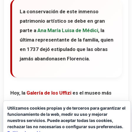
La conservación de este inmenso
patrimonio artístico se debe en gran
parte a
Ana María Luisa de Médici
, la
última representante de la familia, quien
en 1737 dejó estipulado que las obras
jamás abandonasen Florencia.
Hoy, la
Galería de los Uffizi
es el museo más
visitado de Italia y recorrer sus salas es hacer
Utilizamos cookies propias y de terceros para garantizar el
un auténtico viaje por la historia del arte
funcionamiento de la web, medir su uso y mejorar
nuestros servicios. Puede aceptar todas las cookies,
occidental.
rechazar las no necesarias o configurar sus preferencias.