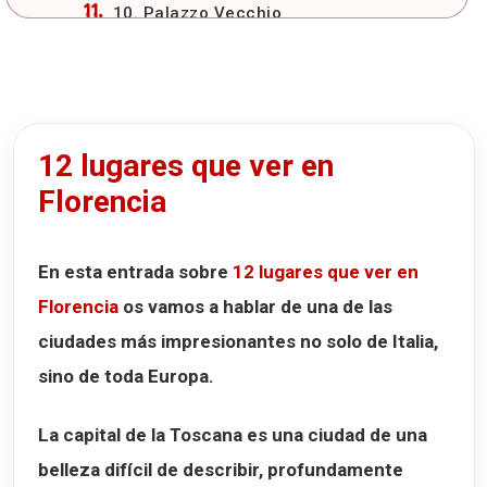
10. Palazzo Vecchio
11. Santa Maria Novella
12. Palacio Pitti y Jardines de Boboli
La leyenda del Porcellino
12 lugares que ver en
Cómo llegar a Florencia
Florencia
Aeropuerto de Florencia
Llegar a Florencia en tren
En esta entrada sobre
12 lugares que ver en
Llegar a Florencia en coche
Florencia
os vamos a hablar de una de las
Dónde dormir en Florencia
ciudades más impresionantes no solo de Italia,
Hotel degli Orafi
sino de toda Europa.
Hotel Rapallo
Hotel Alba Florence
La capital de la Toscana es una ciudad de una
belleza difícil de describir, profundamente
Dónde comer en Florencia