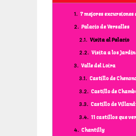
7 mejores excursiones 
Palacio de Versalles
Visita al Palacio
Visita a los Jardin
Valle del Loira
Castillo de Chenon
Castillo de Chamb
Castillo de Villan
11 castillos que ver
Chantilly