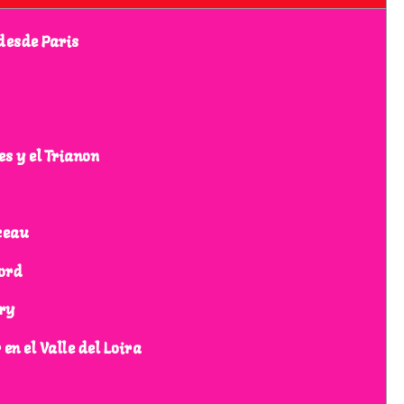
desde Paris
es y el Trianon
ceau
ord
dry
 en el Valle del Loira