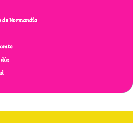
o de Normandía
comte
 día
nd