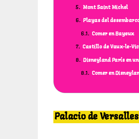
Mont Saint Michel
Playas del desembarc
Comer en Bayeux
Castillo de Vaux-le-Vi
Disneyland París en un
Comer en Disneyla
7 mejores excursiones desde Paris
Palacio de Versalles
7 excursiones desde Paris