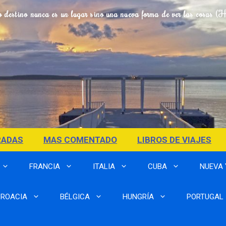
o destino nunca es un lugar sino una nueva forma de ver las cosas (
RADAS
MAS COMENTADO
LIBROS DE VIAJES
FRANCIA
ITALIA
CUBA
NUEVA
ROACIA
BÉLGICA
HUNGRÍA
PORTUGAL