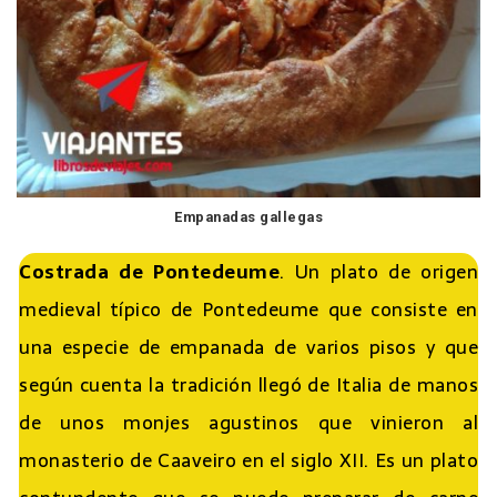
Empanadas gallegas
Costrada de Pontedeume
. Un plato de origen
medieval típico de Pontedeume que consiste en
una especie de empanada de varios pisos y que
según cuenta la tradición llegó de Italia de manos
de unos monjes agustinos que vinieron al
monasterio de Caaveiro en el siglo XII. Es un plato