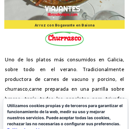
Arroz con Bogavante en Baiona
Churrasco
Uno de los platos más consumidos en Galicia,
sobre todo en el verano. Tradicionalmente
productora de carnes de vacuno y porcino, el
churrasco,carne preparada en una parrilla sobre
brasas, tenía todas las papeletas para triunfar
Utilizamos cookies propias y de terceros para garantizar el
debido a la calidad de las carnes gallegas. Siempre
funcionamiento de la web, medir su uso y mejorar
hay la discusión de si churrasco de ternera o de
nuestros servicios. Puede aceptar todas las cookies,
rechazar las no necesarias o configurar sus preferencias.
cerdo, o un mixto. Ahí para gustos, del vacuno se