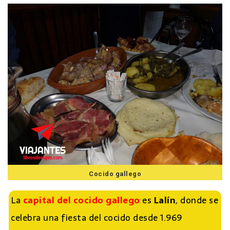
Cocido gallego
La
capital del cocido gallego
es
Lalín
, donde se
celebra una fiesta del cocido desde 1.969