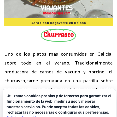
Arroz con Bogavante en Baiona
Churrasco
Uno de los platos más consumidos en Galicia,
sobre todo en el verano. Tradicionalmente
productora de carnes de vacuno y porcino, el
churrasco,carne preparada en una parrilla sobre
brasas, tenía todas las papeletas para triunfar
Utilizamos cookies propias y de terceros para garantizar el
debido a la calidad de las carnes gallegas. Siempre
funcionamiento de la web, medir su uso y mejorar
hay la discusión de si churrasco de ternera o de
nuestros servicios. Puede aceptar todas las cookies,
rechazar las no necesarias o configurar sus preferencias.
cerdo, o un mixto. Ahí para gustos, del vacuno se