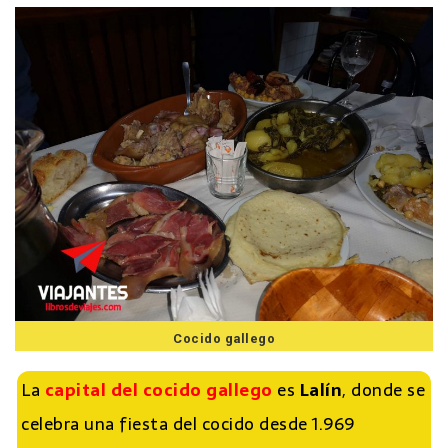
Cocido gallego
La
capital del cocido gallego
es
Lalín
, donde se
celebra una fiesta del cocido desde 1.969