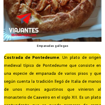
Empanadas gallegas
Costrada de Pontedeume
. Un plato de origen
medieval típico de Pontedeume que consiste en
una especie de empanada de varios pisos y que
según cuenta la tradición llegó de Italia de manos
de unos monjes agustinos que vinieron al
monasterio de Caaveiro en el siglo XII. Es un plato