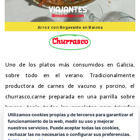
Arroz con Bogavante en Baiona
Churrasco
Uno de los platos más consumidos en Galicia,
sobre todo en el verano. Tradicionalmente
productora de carnes de vacuno y porcino, el
churrasco,carne preparada en una parrilla sobre
brasas, tenía todas las papeletas para triunfar
Utilizamos cookies propias y de terceros para garantizar el
debido a la calidad de las carnes gallegas. Siempre
funcionamiento de la web, medir su uso y mejorar
hay la discusión de si churrasco de ternera o de
nuestros servicios. Puede aceptar todas las cookies,
rechazar las no necesarias o configurar sus preferencias.
cerdo, o un mixto. Ahí para gustos, del vacuno se