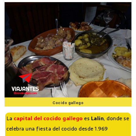
Cocido gallego
La
capital del cocido gallego
es
Lalín
, donde se
celebra una fiesta del cocido desde 1.969