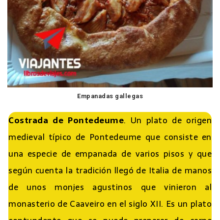
Empanadas gallegas
Costrada de Pontedeume
. Un plato de origen
medieval típico de Pontedeume que consiste en
una especie de empanada de varios pisos y que
según cuenta la tradición llegó de Italia de manos
de unos monjes agustinos que vinieron al
monasterio de Caaveiro en el siglo XII. Es un plato