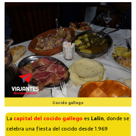
Cocido gallego
La
capital del cocido gallego
es
Lalín
, donde se
celebra una fiesta del cocido desde 1.969