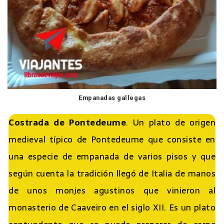
Empanadas gallegas
Costrada de Pontedeume
. Un plato de origen
medieval típico de Pontedeume que consiste en
una especie de empanada de varios pisos y que
según cuenta la tradición llegó de Italia de manos
de unos monjes agustinos que vinieron al
monasterio de Caaveiro en el siglo XII. Es un plato