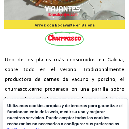
Arroz con Bogavante en Baiona
Churrasco
Uno de los platos más consumidos en Galicia,
sobre todo en el verano. Tradicionalmente
productora de carnes de vacuno y porcino, el
churrasco,carne preparada en una parrilla sobre
brasas, tenía todas las papeletas para triunfar
Utilizamos cookies propias y de terceros para garantizar el
debido a la calidad de las carnes gallegas. Siempre
funcionamiento de la web, medir su uso y mejorar
hay la discusión de si churrasco de ternera o de
nuestros servicios. Puede aceptar todas las cookies,
rechazar las no necesarias o configurar sus preferencias.
cerdo, o un mixto. Ahí para gustos, del vacuno se