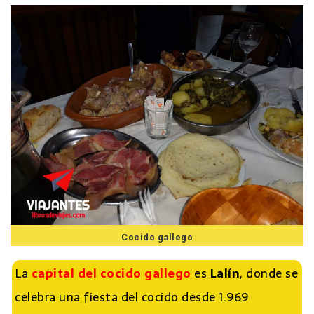
Cocido gallego
La
capital del cocido gallego
es
Lalín
, donde se
celebra una fiesta del cocido desde 1.969