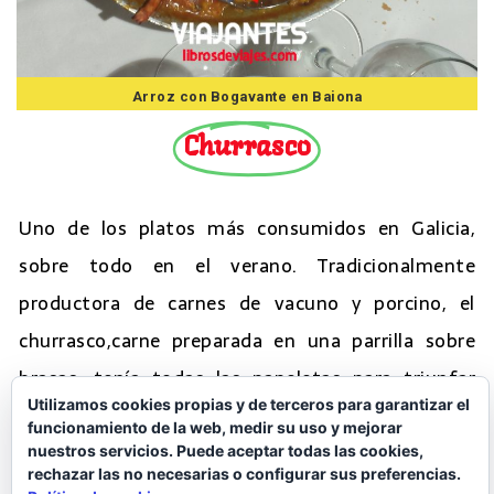
Arroz con Bogavante en Baiona
Churrasco
Uno de los platos más consumidos en Galicia,
sobre todo en el verano. Tradicionalmente
productora de carnes de vacuno y porcino, el
churrasco,carne preparada en una parrilla sobre
brasas, tenía todas las papeletas para triunfar
Utilizamos cookies propias y de terceros para garantizar el
debido a la calidad de las carnes gallegas. Siempre
funcionamiento de la web, medir su uso y mejorar
hay la discusión de si churrasco de ternera o de
nuestros servicios. Puede aceptar todas las cookies,
rechazar las no necesarias o configurar sus preferencias.
cerdo, o un mixto. Ahí para gustos, del vacuno se