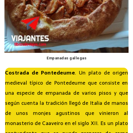
Empanadas gallegas
Costrada de Pontedeume
. Un plato de origen
medieval típico de Pontedeume que consiste en
una especie de empanada de varios pisos y que
según cuenta la tradición llegó de Italia de manos
de unos monjes agustinos que vinieron al
monasterio de Caaveiro en el siglo XII. Es un plato