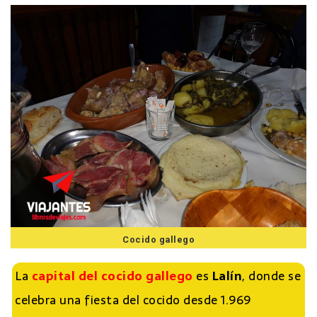
Cocido gallego
La
capital del cocido gallego
es
Lalín
, donde se
celebra una fiesta del cocido desde 1.969