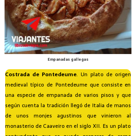
Empanadas gallegas
Costrada de Pontedeume
. Un plato de origen
medieval típico de Pontedeume que consiste en
una especie de empanada de varios pisos y que
según cuenta la tradición llegó de Italia de manos
de unos monjes agustinos que vinieron al
monasterio de Caaveiro en el siglo XII. Es un plato