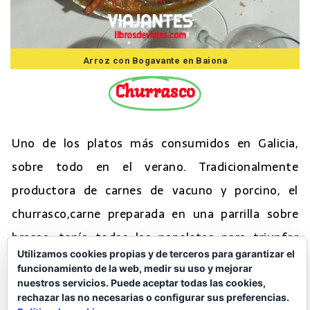
Arroz con Bogavante en Baiona
Churrasco
Uno de los platos más consumidos en Galicia,
sobre todo en el verano. Tradicionalmente
productora de carnes de vacuno y porcino, el
churrasco,carne preparada en una parrilla sobre
brasas, tenía todas las papeletas para triunfar
Utilizamos cookies propias y de terceros para garantizar el
debido a la calidad de las carnes gallegas. Siempre
funcionamiento de la web, medir su uso y mejorar
hay la discusión de si churrasco de ternera o de
nuestros servicios. Puede aceptar todas las cookies,
rechazar las no necesarias o configurar sus preferencias.
cerdo, o un mixto. Ahí para gustos, del vacuno se