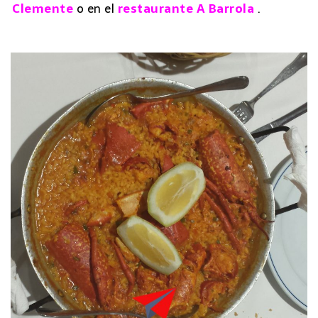
Clemente
o en el
restaurante A Barrola
.