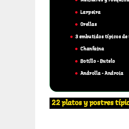
Melindres y rosquill
Larpeira
Orellas
3 embutidos típicos de 
Chanfaina
Botillo - Butelo
Androlla - Androia
22 platos y postres típic