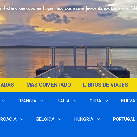
o destino nunca es un lugar sino una nueva forma de ver las cosas (
RADAS
MAS COMENTADO
LIBROS DE VIAJES
FRANCIA
ITALIA
CUBA
NUEVA
ROACIA
BÉLGICA
HUNGRÍA
PORTUGAL