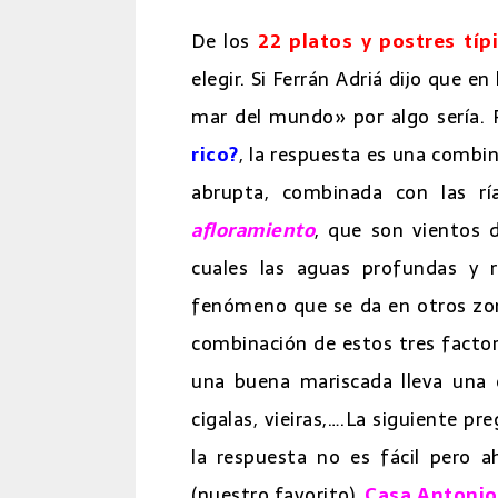
De los
22 platos y postres típ
elegir. Si Ferrán Adriá dijo que e
mar del mundo» por algo sería. 
rico?
, la respuesta es una combin
abrupta, combinada con las 
afloramiento
, que son vientos 
cuales las aguas profundas y r
fenómeno que se da en otros zona
combinación de estos tres factor
una buena mariscada lleva una c
cigalas, vieiras,….La siguiente p
la respuesta no es fácil pero a
(nuestro favorito),
Casa Antonio