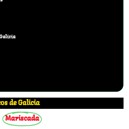
as
Galicia
os de Galicia
Mariscada