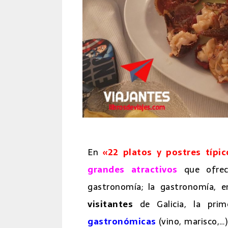
En
«22 platos y postres típic
grandes atractivos
que ofre
gastronomía; la gastronomía, e
visitantes
de Galicia, la pr
gastronómicas
(vino, marisco,…)