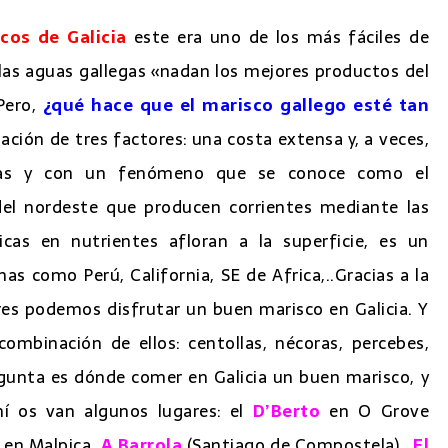
icos de Galicia
este era uno de los más fáciles de
n las aguas gallegas «nadan los mejores productos del
Pero,
¿qué hace que el marisco gallego esté tan
ación de tres factores: una costa extensa y, a veces,
rías y con un fenómeno que se conoce como el
del nordeste que producen corrientes mediante las
icas en nutrientes afloran a la superficie, es un
s como Perú, California, SE de Africa,..Gracias a la
es podemos disfrutar un buen marisco en Galicia. Y
ombinación de ellos: centollas, nécoras, percebes,
regunta es dónde comer en Galicia un buen marisco, y
hí os van algunos lugares: el
D’Berto
en O Grove
en Malpica,
A Barrola
(Santiago de Compostela) ,
El