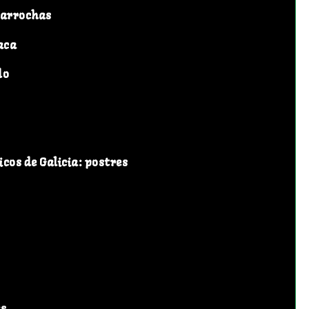
parrochas
aca
do
icos de Galicia: postres