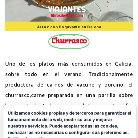
Arroz con Bogavante en Baiona
Churrasco
Uno de los platos más consumidos en Galicia,
sobre todo en el verano. Tradicionalmente
productora de carnes de vacuno y porcino, el
churrasco,carne preparada en una parrilla sobre
brasas, tenía todas las papeletas para triunfar
Utilizamos cookies propias y de terceros para garantizar el
debido a la calidad de las carnes gallegas. Siempre
funcionamiento de la web, medir su uso y mejorar
hay la discusión de si churrasco de ternera o de
nuestros servicios. Puede aceptar todas las cookies,
rechazar las no necesarias o configurar sus preferencias.
cerdo, o un mixto. Ahí para gustos, del vacuno se