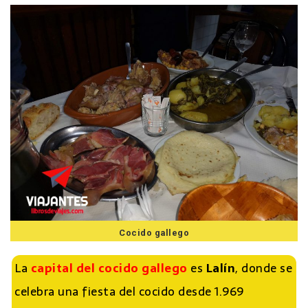
Cocido gallego
La
capital del cocido gallego
es
Lalín
, donde se
celebra una fiesta del cocido desde 1.969