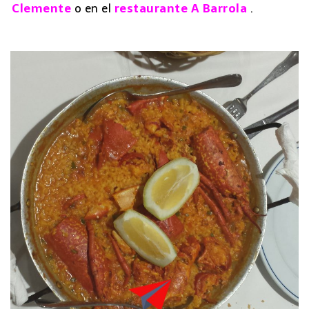
Clemente
o en el
restaurante A Barrola
.