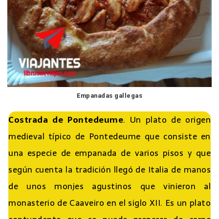
Empanadas gallegas
Costrada de Pontedeume
. Un plato de origen
medieval típico de Pontedeume que consiste en
una especie de empanada de varios pisos y que
según cuenta la tradición llegó de Italia de manos
de unos monjes agustinos que vinieron al
monasterio de Caaveiro en el siglo XII. Es un plato