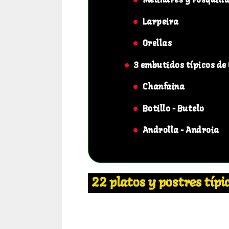
Melindres y rosquill
Larpeira
Orellas
3 embutidos típicos de 
Chanfaina
Botillo - Butelo
Androlla - Androia
22 platos y postres típic