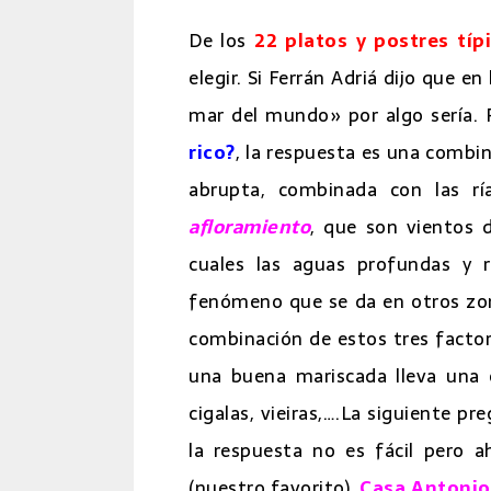
De los
22 platos y postres típ
elegir. Si Ferrán Adriá dijo que e
mar del mundo» por algo sería. 
rico?
, la respuesta es una combin
abrupta, combinada con las 
afloramiento
, que son vientos 
cuales las aguas profundas y r
fenómeno que se da en otros zona
combinación de estos tres factor
una buena mariscada lleva una c
cigalas, vieiras,….La siguiente p
la respuesta no es fácil pero a
(nuestro favorito),
Casa Antonio