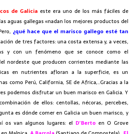
icos de Galicia
este era uno de los más fáciles de
n las aguas gallegas «nadan los mejores productos del
Pero,
¿qué hace que el marisco gallego esté tan
ación de tres factores: una costa extensa y, a veces,
rías y con un fenómeno que se conoce como el
del nordeste que producen corrientes mediante las
icas en nutrientes afloran a la superficie, es un
s como Perú, California, SE de Africa,..Gracias a la
es podemos disfrutar un buen marisco en Galicia. Y
ombinación de ellos: centollas, nécoras, percebes,
regunta es dónde comer en Galicia un buen marisco, y
hí os van algunos lugares: el
D’Berto
en O Grove
en Malpica,
A Barrola
(Santiago de Compostela) ,
El