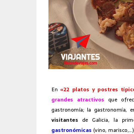
En
«22 platos y postres típic
grandes atractivos
que ofre
gastronomía; la gastronomía, e
visitantes
de Galicia, la pr
gastronómicas
(vino, marisco,…)