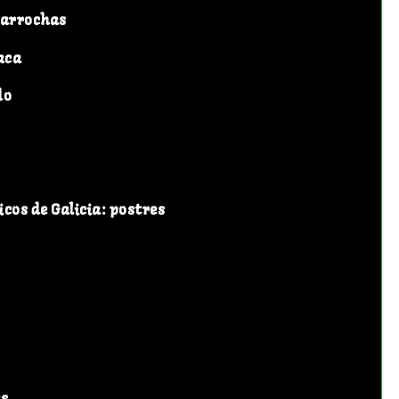
parrochas
aca
do
icos de Galicia: postres