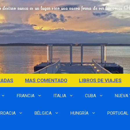
o destino nunca es un lugar sino una nueva forma de ver las cosas (
RADAS
MAS COMENTADO
LIBROS DE VIAJES
FRANCIA
ITALIA
CUBA
NUEVA
ROACIA
BÉLGICA
HUNGRÍA
PORTUGAL