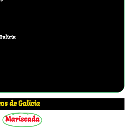
as
Galicia
os de Galicia
Mariscada